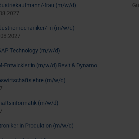
dustriekaufmann/-frau (m/w/d)
Gü
.08.2027
dustriemechaniker/-in (m/w/d)
.08.2027
/ SAP Technology (m/w/d)
IM-Entwickler:in (m/w/d) Revit & Dynamo
bswirtschaftslehre (m/w/d)
7
haftsinformatik (m/w/d)
7
troniker:in Produktion (m/w/d)