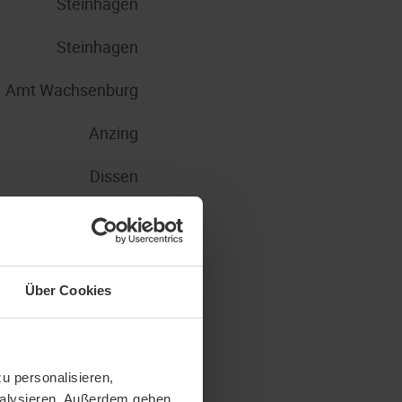
Steinhagen
Steinhagen
Amt Wachsenburg
Anzing
Dissen
Nohfelden
Steinhagen
Über Cookies
Steinhagen
Steinhagen
u personalisieren,
Steinhagen
analysieren. Außerdem geben