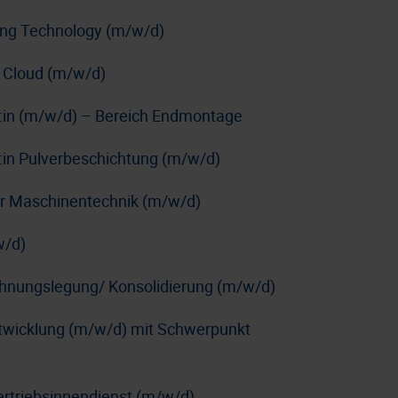
ing Technology (m/w/d)
 Cloud (m/w/d)
r:in (m/w/d) – Bereich Endmontage
:in Pulverbeschichtung (m/w/d)
e:r Maschinentechnik (m/w/d)
w/d)
chnungslegung/ Konsolidierung (m/w/d)
ntwicklung (m/w/d) mit Schwerpunkt
ertriebsinnendienst (m/w/d)