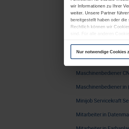
wir Informationen zu Ihrer 
Lackierer:in Nasslacki
weiter. Unsere Partner führe
Bereich Haustürlinie-Tü
bereitgestellt haben oder di
Rechtlich können wir Cookies
Linux Administrator:i
sind. Für alle anderen Cookie
Erläuterung auf der Seite
Da
LKW-Fahrer:in / Berufs
Nur notwendige Cookies 
Maschinen- und Anlage
Maschinenbediener CN
Maschinenbediener:in 
Minijob Servicekraft 
Mitarbeiter:in Datenm
Mitarbeiter:in Farbanl