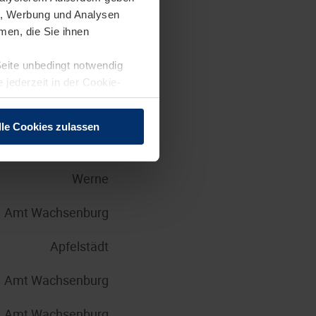
en, Werbung und Analysen
Brandis
men, die Sie ihnen
Seite unbedingt notwendig
Steinhagen
 jederzeit in der Cookie-
Großkrotzenburg
lle Cookies zulassen
Brandis
Werne
Amt Wachsenburg
Apfelstädt
Amt Wachsenburg
Amt Wachsenburg