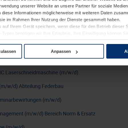
Verwendung unserer Website an unsere Partner für soziale Medi
erung (m/w/d)
n diese Informationen möglicherweise mit weiteren Daten zusam
rblatt
e sie im Rahmen Ihrer Nutzung der Dienste gesammelt haben.
 auf Ihrem Gerät speichern, wenn diese für den Betrieb dieser 
n SUSE mit DevOps-Schwerpunkt (m/w/d)
-Typen benötigen wir Ihre Erlaubnis. Ihre Einwilligung können Sie
tenschutzerklärung
unserer Website ändern oder widerrufen.
kraftfahrer:in Nahverkehr (m/w/d)
zulassen
Anpassen
A
nführer:in (m/w/d)
C Laserschneidmaschine (m/w/d)
(m/w/d) Abteilung Federbau
Seminarbewirtungen (m/w/d)
anagement (m/w/d) Bereich Norm & Ersatz
age (m/w/d)