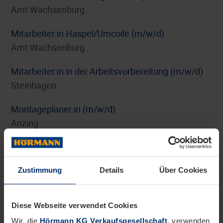
Amt Wachsenburg
Mitarbeiter:in Haspel/Umcoile (m/w/d)
Amt Wachsenburg
Mitarbeiter:in in der Arbeitsvorbereitung (m/w/d)
Steinhagen
Montageplaner:in (m/w/d)
Anzing
Personalreferent:in Benefits und HR-Marketing
(m/w/d)
Zustimmung
Details
Über Cookies
Steinhagen
Pflichtpraktikum Internationales Digitalmarketing
Diese Webseite verwendet Cookies
(m/w/d)
Wir, die
Hörmann KG Verkaufsgesellschaft
, verwenden