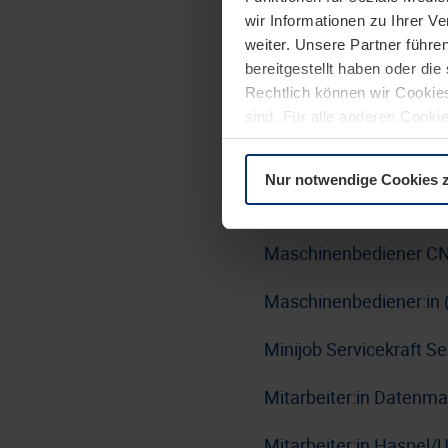
wir Informationen zu Ihrer 
Lackierer:in Nasslacki
weiter. Unsere Partner führe
Bereich Haustürlinie-Tü
bereitgestellt haben oder di
Rechtlich können wir Cookies
Linux Administrator:i
sind. Für alle anderen Cookie
Erläuterung auf der Seite
Da
LKW-Fahrer:in / Berufs
Nur notwendige Cookies 
Maschinen- und Anlage
Maschinenbediener CN
Maschinenbediener:in 
Minijob Servicekraft 
Mitarbeiter:in Datenm
Mitarbeiter:in Haspel/