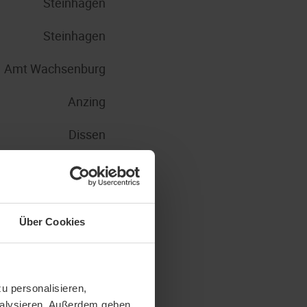
Steinhagen
Steinhagen
Amt Wachsenburg
Anzing
Dissen
Nohfelden
Steinhagen
Über Cookies
Steinhagen
Steinhagen
u personalisieren,
Steinhagen
analysieren. Außerdem geben