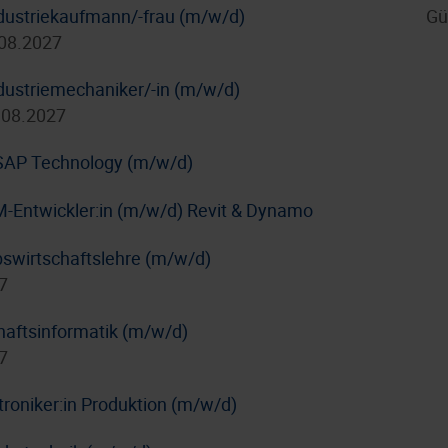
dustriekaufmann/-frau (m/w/d)
Gü
.08.2027
dustriemechaniker/-in (m/w/d)
.08.2027
/ SAP Technology (m/w/d)
IM-Entwickler:in (m/w/d) Revit & Dynamo
bswirtschaftslehre (m/w/d)
7
haftsinformatik (m/w/d)
7
troniker:in Produktion (m/w/d)