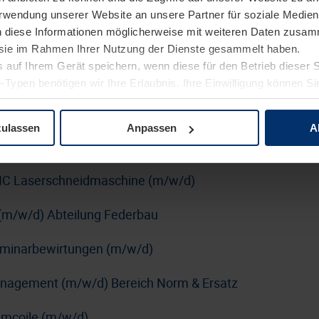
Verwendung unserer Website an unsere Partner für soziale Medi
erung (m/w/d)
n diese Informationen möglicherweise mit weiteren Daten zusam
rblatt
e sie im Rahmen Ihrer Nutzung der Dienste gesammelt haben.
 auf Ihrem Gerät speichern, wenn diese für den Betrieb dieser 
n SUSE mit DevOps-Schwerpunkt (m/w/d)
-Typen benötigen wir Ihre Erlaubnis. Ihre Einwilligung können Sie
tenschutzerklärung
unserer Website ändern oder widerrufen.
kraftfahrer:in Nahverkehr (m/w/d)
zulassen
Anpassen
A
nführer:in (m/w/d)
C Laserschneidmaschine (m/w/d)
(m/w/d) Abteilung Federbau
Seminarbewirtungen (m/w/d)
anagement (m/w/d) Bereich Norm & Ersatz
Umcoile (m/w/d)