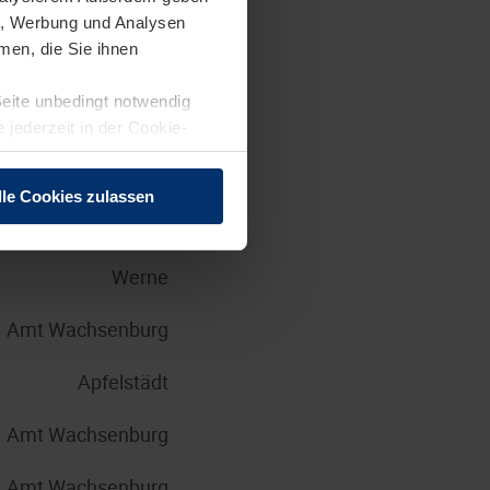
en, Werbung und Analysen
Brandis
men, die Sie ihnen
Seite unbedingt notwendig
Steinhagen
 jederzeit in der Cookie-
Großkrotzenburg
lle Cookies zulassen
Brandis
Werne
Amt Wachsenburg
Apfelstädt
Amt Wachsenburg
Amt Wachsenburg