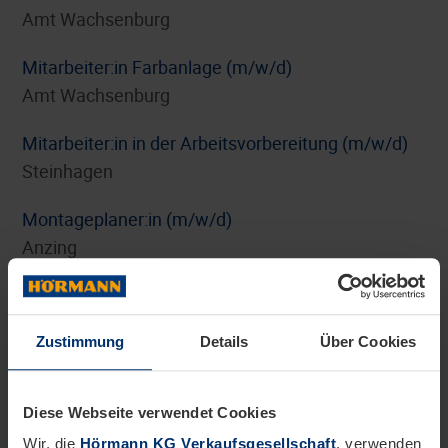
Amt Wachsenburg
Mitarbeiter:in Farbanlage (m/w/d)
Amt Wachsenburg
Mitarbeiter:in in der Arbeitsvorbereitung (m/w/d)
Steinhagen
Montageplaner:in (m/w/d)
Anzing
Personalreferent:in Benefits und HR-Marketing
(m/w/d)
Zustimmung
Details
Über Cookies
Steinhagen
Pflichtpraktikum Internationales Digitalmarketing
Diese Webseite verwendet Cookies
(m/w/d)
Wir, die
Hörmann KG Verkaufsgesellschaft
, verwenden