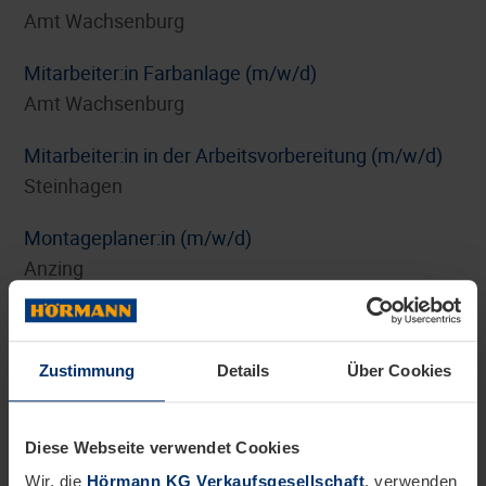
Amt Wachsenburg
Mitarbeiter:in Farbanlage (m/w/d)
Amt Wachsenburg
Mitarbeiter:in in der Arbeitsvorbereitung (m/w/d)
Steinhagen
Montageplaner:in (m/w/d)
Anzing
Personalreferent:in Benefits und HR-Marketing
(m/w/d)
Zustimmung
Details
Über Cookies
Steinhagen
Pflichtpraktikum Internationales Digitalmarketing
Diese Webseite verwendet Cookies
(m/w/d)
Wir, die
Hörmann KG Verkaufsgesellschaft
, verwenden