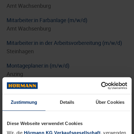
Amt Wachsenburg
Mitarbeiter:in Farbanlage (m/w/d)
Amt Wachsenburg
Mitarbeiter:in in der Arbeitsvorbereitung (m/w/d)
Steinhagen
Montageplaner:in (m/w/d)
Anzing
Personalreferent:in Benefits und HR-Marketing
(m/w/d)
Zustimmung
Details
Über Cookies
Steinhagen
Pflichtpraktikum Internationales Digitalmarketing
Diese Webseite verwendet Cookies
(m/w/d)
Wir, die
Hörmann KG Verkaufsgesellschaft
, verwenden