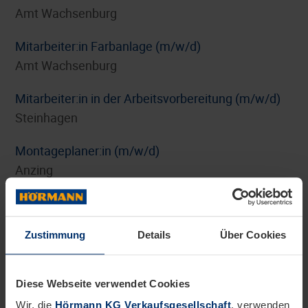
Amt Wachsenburg
Mitarbeiter:in Farbanlage (m/w/d)
Amt Wachsenburg
Mitarbeiter:in in der Arbeitsvorbereitung (m/w/d)
Steinhagen
Montageplaner:in (m/w/d)
Anzing
Personalreferent:in Benefits und HR-Marketing
(m/w/d)
Zustimmung
Details
Über Cookies
Steinhagen
Pflichtpraktikum Internationales Digitalmarketing
Diese Webseite verwendet Cookies
(m/w/d)
Wir, die
Hörmann KG Verkaufsgesellschaft
, verwenden