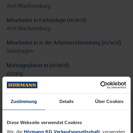
Amt Wachsenburg
Mitarbeiter:in Farbanlage (m/w/d)
Amt Wachsenburg
Mitarbeiter:in in der Arbeitsvorbereitung (m/w/d)
Steinhagen
Montageplaner:in (m/w/d)
Anzing
Personalreferent:in Benefits und HR-Marketing
(m/w/d)
Zustimmung
Details
Über Cookies
Steinhagen
Pflichtpraktikum Internationales Digitalmarketing
Diese Webseite verwendet Cookies
(m/w/d)
Wir, die
Hörmann KG Verkaufsgesellschaft
, verwenden