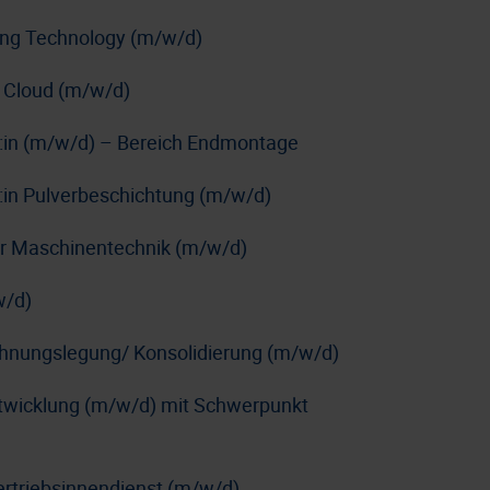
ing Technology (m/w/d)
 Cloud (m/w/d)
r:in (m/w/d) – Bereich Endmontage
:in Pulverbeschichtung (m/w/d)
e:r Maschinentechnik (m/w/d)
w/d)
chnungslegung/ Konsolidierung (m/w/d)
ntwicklung (m/w/d) mit Schwerpunkt
ertriebsinnendienst (m/w/d)