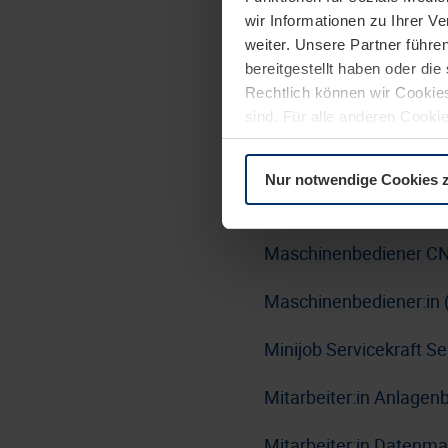
wir Informationen zu Ihrer 
Lackierer:in Nasslacki
weiter. Unsere Partner führe
Bereich Haustürlinie-Tü
bereitgestellt haben oder di
Rechtlich können wir Cookies
Linux Administrator:i
sind. Für alle anderen Cookie
Erläuterung auf der Seite
Da
LKW-Fahrer:in / Berufs
Nur notwendige Cookies 
Maschinen- und Anlage
Maschinenbediener CN
Maschinenbediener:in 
Minijob Servicekraft 
Mitarbeiter:in Anlage
Mitarbeiter:in Datenm