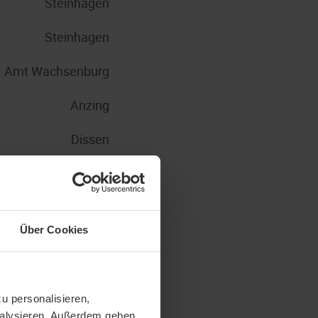
Steinhagen
Steinhagen
Amt Wachsenburg
Anzing
Dissen
Nohfelden
Steinhagen
Über Cookies
Steinhagen
Steinhagen
u personalisieren,
Steinhagen
analysieren. Außerdem geben