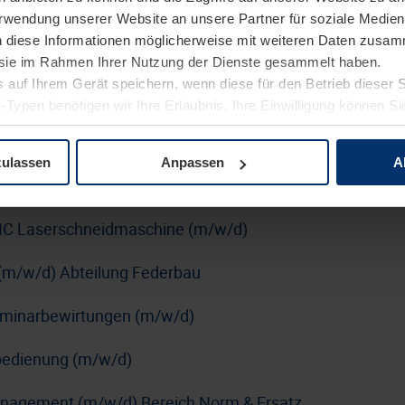
Verwendung unserer Website an unsere Partner für soziale Medi
erung (m/w/d)
n diese Informationen möglicherweise mit weiteren Daten zusam
rblatt
e sie im Rahmen Ihrer Nutzung der Dienste gesammelt haben.
 auf Ihrem Gerät speichern, wenn diese für den Betrieb dieser 
n SUSE mit DevOps-Schwerpunkt (m/w/d)
-Typen benötigen wir Ihre Erlaubnis. Ihre Einwilligung können Sie
tenschutzerklärung
unserer Website ändern oder widerrufen.
kraftfahrer:in Nahverkehr (m/w/d)
zulassen
Anpassen
A
nführer:in (m/w/d)
C Laserschneidmaschine (m/w/d)
(m/w/d) Abteilung Federbau
Seminarbewirtungen (m/w/d)
nbedienung (m/w/d)
anagement (m/w/d) Bereich Norm & Ersatz