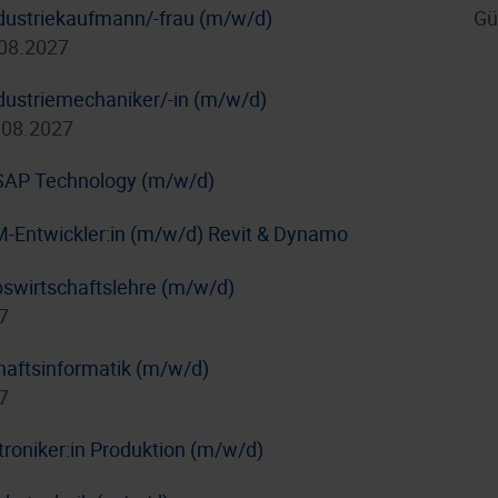
dustriekaufmann/-frau (m/w/d)
Gü
.08.2027
dustriemechaniker/-in (m/w/d)
.08.2027
/ SAP Technology (m/w/d)
IM-Entwickler:in (m/w/d) Revit & Dynamo
bswirtschaftslehre (m/w/d)
7
haftsinformatik (m/w/d)
7
troniker:in Produktion (m/w/d)