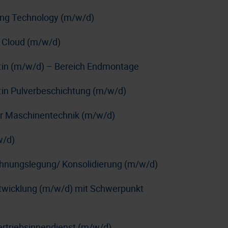
ing Technology (m/w/d)
 Cloud (m/w/d)
r:in (m/w/d) – Bereich Endmontage
:in Pulverbeschichtung (m/w/d)
e:r Maschinentechnik (m/w/d)
w/d)
chnungslegung/ Konsolidierung (m/w/d)
ntwicklung (m/w/d) mit Schwerpunkt
ertriebsinnendienst (m/w/d)