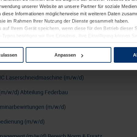
Verwendung unserer Website an unsere Partner für soziale Medi
erung (m/w/d)
n diese Informationen möglicherweise mit weiteren Daten zusam
rblatt
e sie im Rahmen Ihrer Nutzung der Dienste gesammelt haben.
 auf Ihrem Gerät speichern, wenn diese für den Betrieb dieser 
n SUSE mit DevOps-Schwerpunkt (m/w/d)
-Typen benötigen wir Ihre Erlaubnis. Ihre Einwilligung können Sie
tenschutzerklärung
unserer Website ändern oder widerrufen.
kraftfahrer:in Nahverkehr (m/w/d)
zulassen
Anpassen
A
nführer:in (m/w/d)
C Laserschneidmaschine (m/w/d)
(m/w/d) Abteilung Federbau
Seminarbewirtungen (m/w/d)
nbedienung (m/w/d)
anagement (m/w/d) Bereich Norm & Ersatz