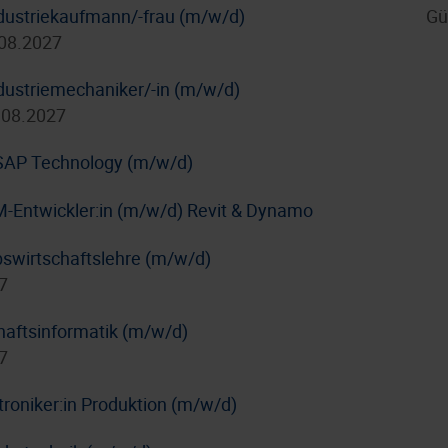
dustriekaufmann/-frau (m/w/d)
Gü
.08.2027
dustriemechaniker/-in (m/w/d)
.08.2027
/ SAP Technology (m/w/d)
IM-Entwickler:in (m/w/d) Revit & Dynamo
bswirtschaftslehre (m/w/d)
7
haftsinformatik (m/w/d)
7
troniker:in Produktion (m/w/d)