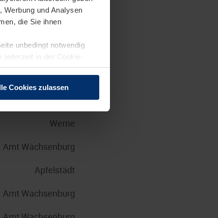
en, Werbung und Analysen
Brandis
men, die Sie ihnen
Seite unbedingt notwendig
Steinhagen
 jederzeit in der Cookie-
Großkrotzenburg
lle Cookies zulassen
Brandis
Werne
Amt Wachsenburg
Apfelstädt
Amt Wachsenburg
Amt Wachsenburg