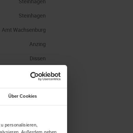
Steinhagen
Steinhagen
Amt Wachsenburg
Anzing
Dissen
Nohfelden
Steinhagen
Über Cookies
Steinhagen
Steinhagen
u personalisieren,
Steinhagen
analysieren. Außerdem geben