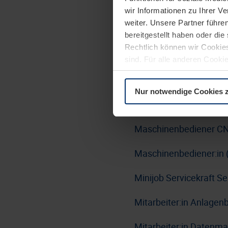
wir Informationen zu Ihrer 
Lackierer:in Nasslacki
weiter. Unsere Partner führe
Bereich Haustürlinie-Tü
bereitgestellt haben oder di
Rechtlich können wir Cookies
Linux Administrator:i
sind. Für alle anderen Cookie
Erläuterung auf der Seite
Da
LKW-Fahrer:in / Berufs
Nur notwendige Cookies 
Maschinen- und Anlage
Maschinenbediener CN
Maschinenbediener:in 
Minijob Servicekraft 
Mitarbeiter:in Anlage
Mitarbeiter:in Datenm