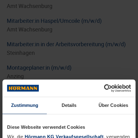
Amt Wachsenburg
Mitarbeiter:in Haspel/Umcoile (m/w/d)
Amt Wachsenburg
Mitarbeiter:in in der Arbeitsvorbereitung (m/w/d)
Steinhagen
Montageplaner:in (m/w/d)
Anzing
Personalreferent:in Benefits und HR-Marketing
(m/w/d)
Zustimmung
Details
Über Cookies
Steinhagen
Pflichtpraktikum Internationales Digitalmarketing
Diese Webseite verwendet Cookies
(m/w/d)
Wir, die
Hörmann KG Verkaufsgesellschaft
, verwenden