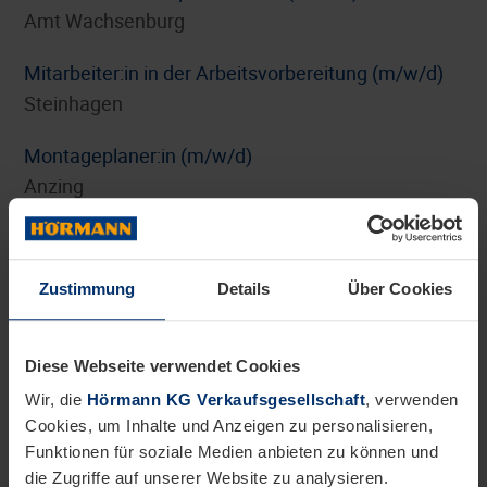
Amt Wachsenburg
Mitarbeiter:in in der Arbeitsvorbereitung (m/w/d)
Steinhagen
Montageplaner:in (m/w/d)
Anzing
Personalreferent:in Benefits und HR-Marketing
(m/w/d)
Zustimmung
Details
Über Cookies
Steinhagen
Pflichtpraktikum Internationales Digitalmarketing
Diese Webseite verwendet Cookies
(m/w/d)
Wir, die
Hörmann KG Verkaufsgesellschaft
, verwenden
Steinhagen
Cookies, um Inhalte und Anzeigen zu personalisieren,
Funktionen für soziale Medien anbieten zu können und
Pflichtpraktikum oder Werkstudententätigkeit
die Zugriffe auf unserer Website zu analysieren.