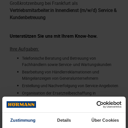
Großkrotzenburg bei Frankfurt als
Vertriebsmitarbeiter:in Innendienst (m/w/d) Service &
Kundenbetreuung
Unterstützen Sie uns mit Ihrem Know-how.
Ihre Aufgaben:
Telefonische Beratung und Betreuung von
Fachhändlern sowie Service- und Wartungskunden
Bearbeitung von Händlerreklamationen und
Mängelanzeigen von Generalunternehmern
Erstellung und Nachverfolgung von Service-Angeboten
Organisation der Ersatzteilbeschaffung in
Zusammenarbeit mit dem Außendienst
Auftragsabwicklung und Abrechnung
Abstimmung mit Außendienst und Subunternehmern
zur Montageplanung
Zustimmung
Details
Über Cookies