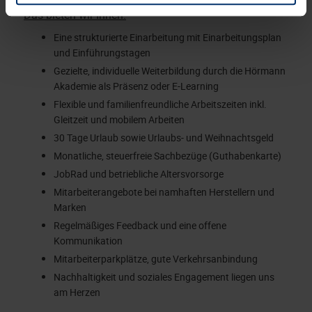
Datenschutzerklärung
unserer Website ändern oder
Das bieten wir Ihnen:
widerrufen.
Eine strukturierte Einarbeitung mit Einarbeitungsplan
und Einführungstagen
Gezielte, individuelle Weiterbildung durch die Hörmann
Akademie als Präsenz oder E-Learning
Flexible und familienfreundliche Arbeitszeiten inkl.
Gleitzeit und mobilem Arbeiten
30 Tage Urlaub sowie Urlaubs- und Weihnachtsgeld
Monatliche, steuerfreie Sachbezüge (Guthabenkarte)
JobRad und betriebliche Altersvorsorge
Mitarbeiterangebote bei namhaften Herstellern und
Marken
Regelmäßiges Feedback und eine offene
Kommunikation
Mitarbeiterparkplätze, gute Verkehrsanbindung
Nachhaltigkeit und soziales Engagement liegen uns
am Herzen