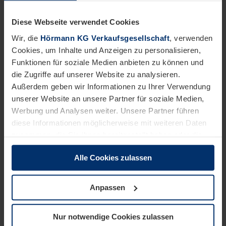
Tragen Sie zu unserem gemeinsamen Erfolg bei.
Diese Webseite verwendet Cookies
Wir, die
Hörmann KG Verkaufsgesellschaft
, verwenden
Das bringen Sie mit:
Cookies, um Inhalte und Anzeigen zu personalisieren,
Kaufmännische Ausbildung oder Erfahrung im
Funktionen für soziale Medien anbieten zu können und
Vertriebsinnendienst
die Zugriffe auf unserer Website zu analysieren.
Sicherer Umgang mit MS Office
Außerdem geben wir Informationen zu Ihrer Verwendung
Technische Affinität und Bereitschaft, sich in unsere
unserer Website an unsere Partner für soziale Medien,
Produktwelt einzuarbeiten
Werbung und Analysen weiter. Unsere Partner führen
Kommunikationsstärke, Kundenorientierung und
diese Informationen möglicherweise mit weiteren Daten
Organisationsgeschick
zusammen, die Sie ihnen bereitgestellt haben oder die
Dies wäre wünschenswert:
sie im Rahmen Ihrer Nutzung der Dienste gesammelt
Erste Erfahrungen im (technischen) Kundendienst
Alle Cookies zulassen
haben.
Anwenderkenntnisse in ERP-/CRM-Systemen (z. B.
Rechtlich können wir Cookies auf Ihrem Gerät speichern,
SAP)
wenn diese für den Betrieb dieser Seite unbedingt
Anpassen
notwendig sind. Für alle anderen Cookie-Typen benötigen
wir Ihre Erlaubnis. Ihre Einwilligung können Sie jederzeit
Wir möchten, dass Sie sich bei uns wohlfühlen.
Nur notwendige Cookies zulassen
in der Cookie-Erläuterung auf der Seite