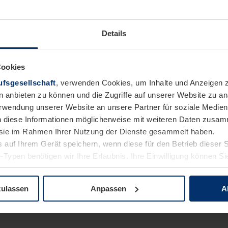
 unserem gemeinsamen Erfolg bei.
Details
fachspezifische abgeschlossene Berufsausbildung
Cookies
itsweise sowie analytisches und lösungsorientiertes Handeln
fsgesellschaft
, verwenden Cookies, um Inhalte und Anzeigen z
Eigeninitiative, Leistungsbereitschaft, Teamfähigkeit und die Ber
n anbieten zu können und die Zugriffe auf unserer Website zu 
eb zu arbeiten
Verwendung unserer Website an unsere Partner für soziale Medi
ng mit Microsoft Office Programmen
n diese Informationen möglicherweise mit weiteren Daten zusam
e sie im Rahmen Ihrer Nutzung der Dienste gesammelt haben.
rt:
 auf Ihrem Gerät speichern, wenn diese für den Betrieb dieser 
-Typen benötigen wir Ihre Erlaubnis. Ihre Einwilligung können Sie
ungserfahrung im Bereich der verarbeitenden Industrie sowie S
tenschutzerklärung
unserer Website ändern oder widerrufen.
zulassen
Anpassen
A
chein