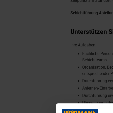
Zeitpunkt am Standort 
Schichtführung Abteilu
Unterstützen S
Ihre Aufgaben:
Fachliche Persona
Schichtteams
Organisation, Be
entsprechender P
Durchführung erw
Anlernen/Einarbe
Durchführung erw
Überwachung der 