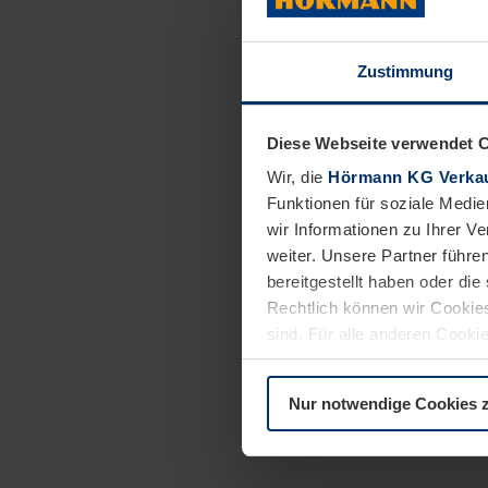
Tragen Sie zu
Zustimmung
Das bringen Sie mit:
Mind. 3-jährige 
Diese Webseite verwendet 
Sorgfältige Arbe
Wir, die
Hörmann KG Verkau
Zuverlässigkeit, 
Funktionen für soziale Medie
Mehrschichtbetri
wir Informationen zu Ihrer 
Fundierter Umga
weiter. Unsere Partner führe
bereitgestellt haben oder di
Dies wäre wünschenswe
Rechtlich können wir Cookies
sind. Für alle anderen Cookie
Berufs- und Führ
Erläuterung auf der Seite
Da
Nur notwendige Cookies 
Flurfördermittels