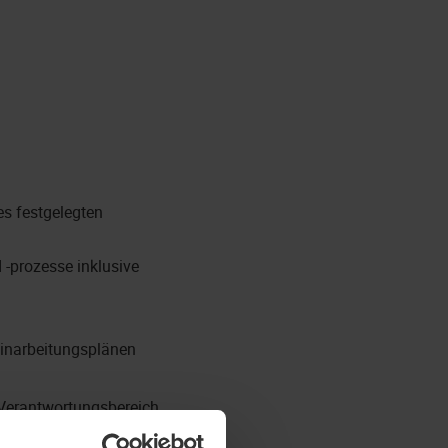
es festgelegten
-prozesse inklusive
Einarbeitungsplänen
Verantwortungsbereich