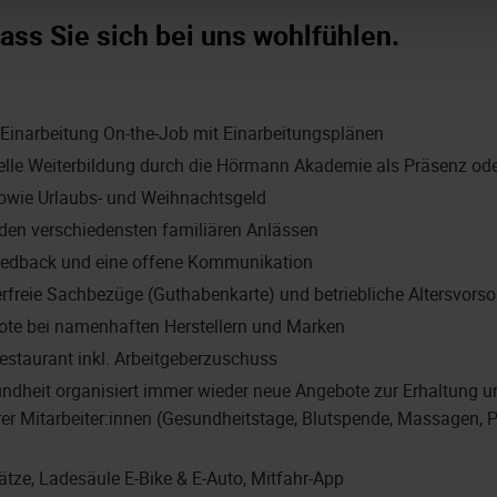
ass Sie sich bei uns wohlfühlen.
e Einarbeitung On-the-Job mit Einarbeitungsplänen
duelle Weiterbildung durch die Hörmann Akademie als Präsenz od
owie Urlaubs- und Weihnachtsgeld
den verschiedensten familiären Anlässen
edback und eine offene Kommunikation
erfreie Sachbezüge (Guthabenkarte) und betriebliche Altersvorso
ote bei namenhaften Herstellern und Marken
estaurant inkl. Arbeitgeberzuschuss
dheit organisiert immer wieder neue Angebote zur Erhaltung u
er Mitarbeiter:innen (Gesundheitstage, Blutspende, Massagen, P
ätze, Ladesäule E-Bike & E-Auto, Mitfahr-App