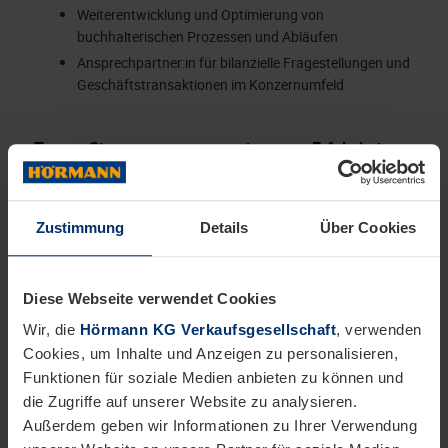
Weiterentwicklung und Optimierung von
buchhalterischen Prozessen und Abläufen
Ansprechpartner:in für bilanzielle Fragestellungen und
Geschäftstransaktionen im Konzernumfeld
Tragen Sie zu unserem gemeinsamen Erfolg bei.
Das bringen Sie mit:
Abgeschlossenes Studium der
Zustimmung
Details
Über Cookies
Betriebswirtschaftslehre mit Schwerpunkt Finance,
Controlling oder Rechnungslegung
oder eine erfolgreich absolvierte Weiterbildung
Diese Webseite verwendet Cookies
zum/zur Bilanzbuchhalter:in mit relevanter
Wir, die
Hörmann KG Verkaufsgesellschaft
, verwenden
Berufserfahrung
Cookies, um Inhalte und Anzeigen zu personalisieren,
Fundierte Kenntnisse in der Rechnungslegung nach
Funktionen für soziale Medien anbieten zu können und
HGB sowie im Bereich Konzernabschluss /
die Zugriffe auf unserer Website zu analysieren.
Konsolidierung
Außerdem geben wir Informationen zu Ihrer Verwendung
Sehr gute Deutschkenntnisse sowie gute