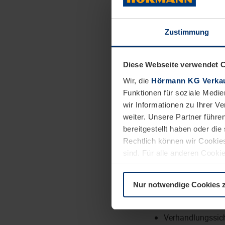
Ihr Einsatzbere
Zustimmung
Bewirtung unsere
11:00 und 14:00 
Diese Webseite verwendet 
Monat
Sicherstellen ei
Wir, die
Hörmann KG Verkau
Funktionen für soziale Medie
Eindecken der Ti
wir Informationen zu Ihrer 
Buffet aufbauen 
weiter. Unsere Partner führe
Abräumen und A
bereitgestellt haben oder di
Rechtlich können wir Cookies
sind. Für alle anderen Cookie
Das bringen Si
Erläuterung auf der Seite
Da
Nur notwendige Cookies 
Zuverlässige Arb
Kommunikations
Verhandlungssic