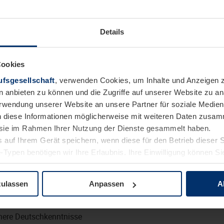
ich:
Details
r Seminarteilnehmer:innen in den Mittagsstunden: bedarfsorient
Uhr, jeweils 2 Stunden pro Einsatz, mit einem Umfang von max
Cookies
nes angenehmen Ambientes für unsere Seminarteilnehmer:innen
fsgesellschaft
, verwenden Cookies, um Inhalte und Anzeigen z
n anbieten zu können und die Zugriffe auf unserer Website zu 
sche sowie Bereitstellen von Getränken und Geschirr
Verwendung unserer Website an unsere Partner für soziale Medi
und ansprechend herrichten
n diese Informationen möglicherweise mit weiteren Daten zusam
ufräumen
e sie im Rahmen Ihrer Nutzung der Dienste gesammelt haben.
 auf Ihrem Gerät speichern, wenn diese für den Betrieb dieser 
-Typen benötigen wir Ihre Erlaubnis. Ihre Einwilligung können Sie
e mit:
tenschutzerklärung
unserer Website ändern oder widerrufen.
zulassen
Anpassen
A
eitsweise und freundliches Auftreten
stärke
here Deutschkenntnisse