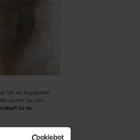
ten Sie ein engagiertes
 Wir suchen Sie zum
icekraft für die