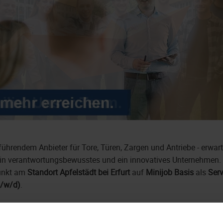
ührendem Anbieter für Tore, Türen, Zargen und Antriebe - erwar
ein verantwortungsbewusstes und ein innovatives Unternehmen.
unkt am
Standort Apfelstädt bei Erfurt
auf
Minijob Basis
als
Serv
m/w/d)
.