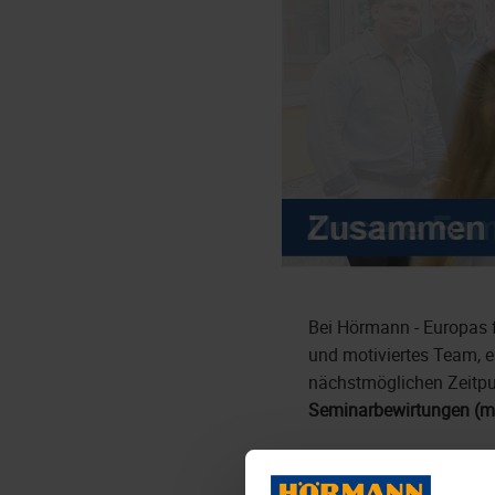
Bei Hörmann - Europas f
und motiviertes Team, 
nächstmöglichen Zeitp
Seminarbewirtungen (