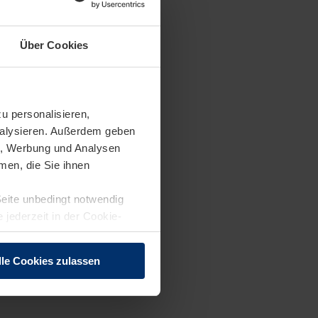
Über Cookies
ierter Einsatz zwischen
. 30–35 Stunden pro
u personalisieren,
analysieren. Außerdem geben
en, Werbung und Analysen
men, die Sie ihnen
Seite unbedingt notwendig
 jederzeit in der Cookie-
lle Cookies zulassen