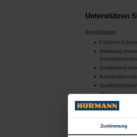
Unterstützen S
Ihre Aufgaben:
Fachliche Führun
Betreuung unsere
Instandsetzungsa
Einarbeitung neu
Koordination von
Qualitätssicherun
Mitwirkung bei d
Organisation von
Enge Abstimmung 
Zustimmung
Tragen Sie zu