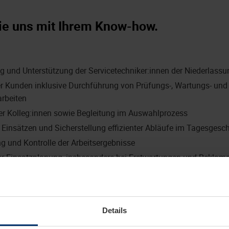
ie uns mit Ihrem Know-how.
g und Unterstützung der Servicetechniker:innen der Niederlas
r Kunden inklusive Durchführung von Prüfungs-, Wartungs- und
rbeiten
er Kolleg:innen sowie Begleitung im Auswahlprozess
 Einsätzen und Sicherstellung effizienter Abläufe im Tagesgesc
g und Kontrolle der Arbeitsergebnisse
er Einsatzplanung, insbesondere bei Erstwartungen und Reklam
 Montageunterstützung in Zusammenarbeit mit dem Service-Ver
mit der Regionalleitung Service
Details
 unserem gemeinsamen Erfolg bei.