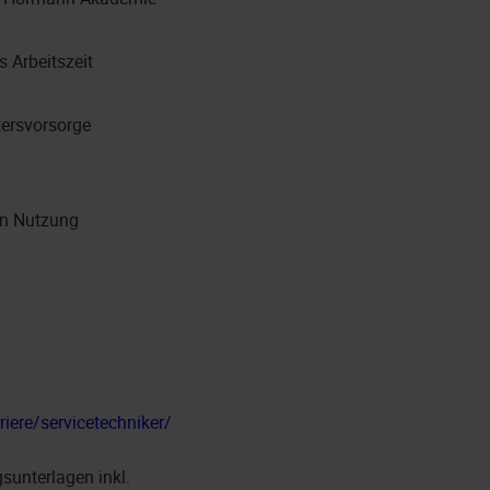
 Arbeitszeit
tersvorsorge
en Nutzung
iere/servicetechniker/
sunterlagen inkl.