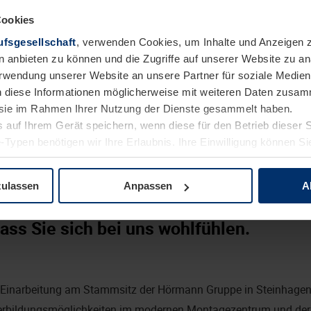
Cookies
fsgesellschaft
, verwenden Cookies, um Inhalte und Anzeigen z
hrung im Außendienst als Servicetechniker:in
n anbieten zu können und die Zugriffe auf unserer Website zu 
sungsorientierte Arbeitsweise
Verwendung unserer Website an unsere Partner für soziale Medi
n diese Informationen möglicherweise mit weiteren Daten zusam
gelegentlichen, niederlassungsübergreifenden Einsätzen
e sie im Rahmen Ihrer Nutzung der Dienste gesammelt haben.
mit MS Office
 auf Ihrem Gerät speichern, wenn diese für den Betrieb dieser 
rt:
-Typen benötigen wir Ihre Erlaubnis. Ihre Einwilligung können Sie
in der Anleitung oder Koordination von Teams
tenschutzerklärung
unserer Website ändern oder widerrufen.
 in den Bereichen Tore, Türen oder Verladetechnik
zulassen
Anpassen
A
ass Sie sich bei uns wohlfühlen.
te Einarbeitung am Stammsitz der Hörmann Gruppe in Steinhagen 
terbildungsmöglichkeiten im modernen Montagezentrum und d