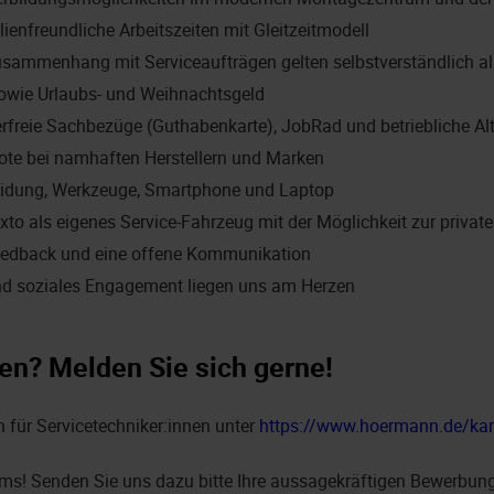
lienfreundliche Arbeitszeiten mit Gleitzeitmodell
usammenhang mit Serviceaufträgen gelten selbstverständlich als
owie Urlaubs- und Weihnachtsgeld
erfreie Sachbezüge (Guthabenkarte), JobRad und betriebliche Al
ote bei namhaften Herstellern und Marken
eidung, Werkzeuge, Smartphone und Laptop
xto als eigenes Service-Fahrzeug mit der Möglichkeit zur privat
edback und eine offene Kommunikation
nd soziales Engagement liegen uns am Herzen
en? Melden Sie sich gerne!
n für Servicetechniker:innen unter
https://www.hoermann.de/karr
ms! Senden Sie uns dazu bitte Ihre aussagekräftigen Bewerbung