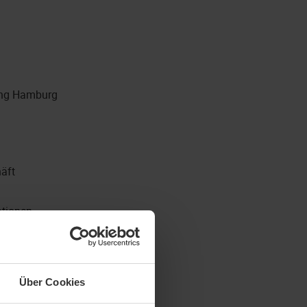
sung Hamburg
häft
ationen
trieb
Über Cookies