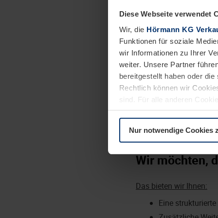
Diese Webseite verwendet 
Das bringen Sie mit:
Wir, die
Hörmann KG Verkau
Mehrjährige Erfa
Funktionen für soziale Medie
Strukturierte, lö
wir Informationen zu Ihrer 
weiter. Unsere Partner führe
Bereitschaft zu 
bereitgestellt haben oder di
Sicherer Umgang 
Rechtlich können wir Cookies
Dies wäre wünschenswe
sind. Für alle anderen Cookie
Erste Erfahrung 
Erläuterung auf der Seite
Da
Produkterfahrung
Nur notwendige Cookies 
Wir möchten, d
Das bieten wir Ihnen:
Eine strukturier
Zusätzliche Wei