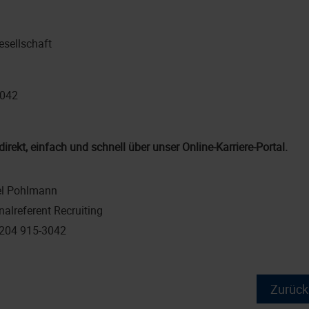
sellschaft
3042
direkt, einfach und schnell über unser Online-Karriere-Portal.
l Pohlmann
nalreferent Recruiting
204 915-3042
Zurück