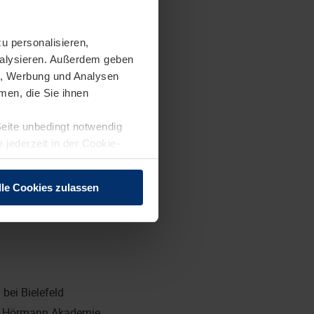
u personalisieren,
analysieren. Außerdem geben
en, Werbung und Analysen
men, die Sie ihnen
Seite unbedingt notwendig
 jederzeit in der Cookie-
lle Cookies zulassen
bei Bielefeld
er Hörmann Akademie