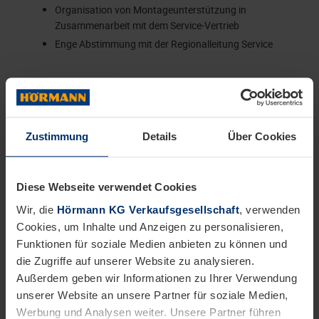
Organisation von Montageunterstützung in
Zusammenarbeit mit dem Service-Vertrieb
Enge Abstimmung mit der Regionalleitung Service
Tragen Sie zu unserem gemeinsamen Erfolg bei.
Das bringen Sie mit:
Zustimmung
Details
Über Cookies
Mehrjährige Erfahrung im Außendienst als
Servicetechniker:in
Strukturierte, lösungsorientierte Arbeitsweise
Diese Webseite verwendet Cookies
Bereitschaft zu gelegentlichen,
Wir, die
Hörmann KG Verkaufsgesellschaft
, verwenden
niederlassungsübergreifenden Einsätzen
Cookies, um Inhalte und Anzeigen zu personalisieren,
Sicherer Umgang mit MS Office
Funktionen für soziale Medien anbieten zu können und
Dies wäre wünschenswert:
die Zugriffe auf unserer Website zu analysieren.
Erste Erfahrung in der Anleitung oder Koordination
Außerdem geben wir Informationen zu Ihrer Verwendung
von Teams
unserer Website an unsere Partner für soziale Medien,
Produkterfahrung in den Bereichen Tore, Türen oder
Werbung und Analysen weiter. Unsere Partner führen