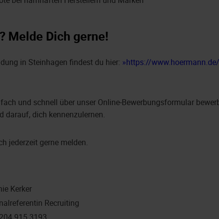
ote bei namhaften Herstellern und Marken
? Melde Dich gerne!
dung in Steinhagen findest du hier:
https://www.hoermann.de/k
nfach und schnell über unser Online‑Bewerbungsformular bewerb
d darauf, dich kennenzulernen.
ch jederzeit gerne melden.
nie Kerker
nalreferentin Recruiting
204 915 3193