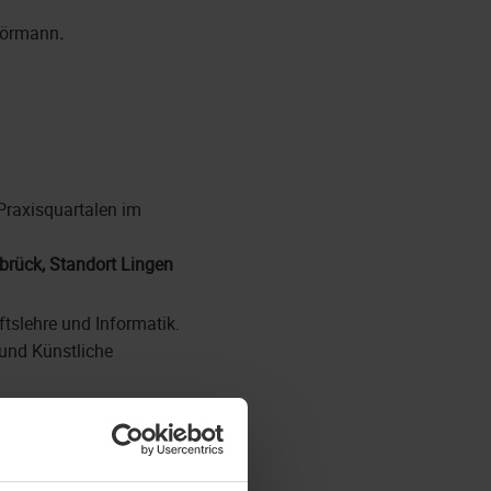
Hörmann
.
Praxisquartalen im
rück, Standort Lingen
tslehre und Informatik.
 und Künstliche
frastruktur, SAP und
ssystemen beteiligt.