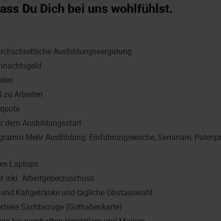
ass Du Dich bei uns wohlfühlst.
durchschnittliche Ausbildungsvergütung
ihnachtsgeld
eiten
l zu Arbeiten
equote
or dem Ausbildungsstart
gramm Mehr AusBildung: Einführungswoche, Seminare, Patenp
ines Laptops
t inkl. Arbeitgeberzuschuss
 und Kaltgetränke und tägliche Obstauswahl
erfreie Sachbezüge (Guthabenkarte)