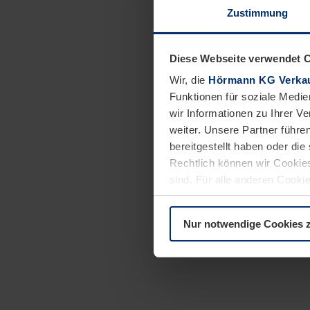
Von Anfang an wi
Zustimmung
Verantwortung ü
Diese Webseite verwendet 
Ergänze unser
Wir, die
Hörmann KG Verkau
Funktionen für soziale Medie
Das bringst Du mit:
wir Informationen zu Ihrer 
weiter. Unsere Partner führe
Allgemeinen Hoch
bereitgestellt haben oder di
Gute Englischke
Rechtlich können wir Cookies
Kommunikative un
sind. Für alle anderen Cookie
kennen
Erläuterung auf der Seite
Da
Lust Neues zu le
Nur notwendige Cookies 
Teamfähigkeit un
Mitmachen & mitd