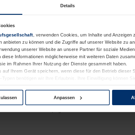
rst Du in abteilungsübergreifende Projekte eingebunden und kan
Details
bernehmen.
Cookies
 Team.
fsgesellschaft
, verwenden Cookies, um Inhalte und Anzeigen z
n anbieten zu können und die Zugriffe auf unserer Website zu 
Verwendung unserer Website an unsere Partner für soziale Medi
n diese Informationen möglicherweise mit weiteren Daten zusam
schulreife oder Fachhochschulreife
e sie im Rahmen Ihrer Nutzung der Dienste gesammelt haben.
nntnisse
 auf Ihrem Gerät speichern, wenn diese für den Betrieb dieser 
d freundliche Persönlichkeit – Du lernst gerne neue Kolleg:i
-Typen benötigen wir Ihre Erlaubnis. Ihre Einwilligung können Sie
tenschutzerklärung
unserer Website ändern oder widerrufen.
rnen: Du hast Spaß daran, unterschiedliche Erfahrungen & Eind
zulassen
Anpassen
A
d Selbstdisziplin
enken: Lernbereitschaft, Eigeninitiative und Motivation zeichn