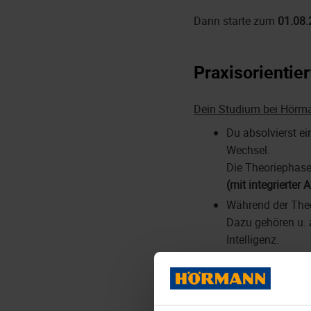
Dann starte zum
01.08.
Praxisorientie
Dein Studium bei Hörm
Du absolvierst e
Wechsel.
Die Theoriephase
(mit integrierter
Während der Theo
Dazu gehören u. 
Intelligenz.
In den Praxispha
Applikationsman
Du bist an der P