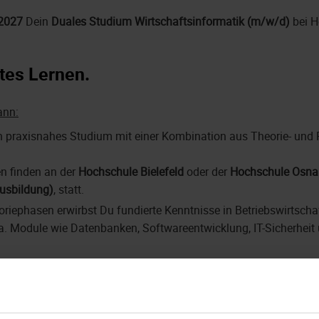
2027
Dein
Duales Studium Wirtschaftsinformatik (m/w/d)
bei 
rtes Lernen.
ann:
in praxisnahes Studium mit einer Kombination aus Theorie- und 
n finden an der
Hochschule Bielefeld
oder der
Hochschule Osnab
 Ausbildung)
, statt.
riephasen erwirbst Du fundierte Kenntnisse in Betriebswirtschaf
a. Module wie Datenbanken, Softwareentwicklung, IT-Sicherheit
sen durchläufst Du verschiedene Abteilungen in den Bereichen In
agement.
lanung, Entwicklung und dem Betrieb von IT- und Kommunikation