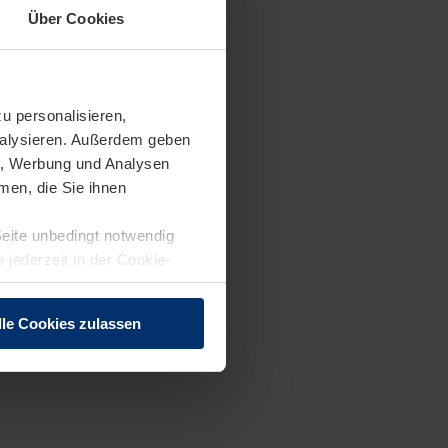
nst frühzeitig selbst
Über Cookies
u personalisieren,
analysieren. Außerdem geben
en, Werbung und Analysen
men, die Sie ihnen
Seite unbedingt notwendig
nnen und Menschen
 jederzeit in der Cookie-
rücke zu sammeln
lle Cookies zulassen
en Dich aus