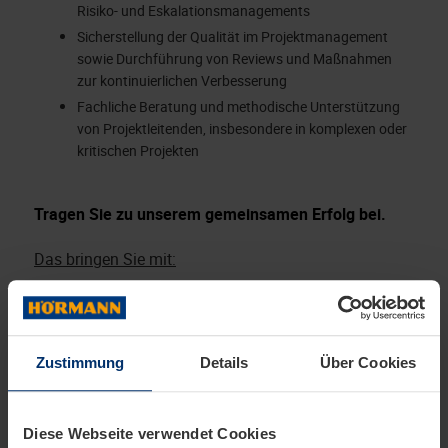
Risiko- und Eskalationsmanagements
Sicherstellung der Qualität im Projektmanagement
sowie Durchführung von Reviews und Maßnahmen
zur kontinuierlichen Verbesserung
Fachliche Beratung und methodische Unterstützung
von Projektleitenden, insbesondere in komplexen oder
kritischen Projekten
Tragen Sie zu unserem gemeinsamen Erfolg bei.
Das bringen Sie mit:
Ausbildung oder Studium im kaufmännischen oder
dem IT-Bereich
Umfangreiche Erfahrung im IT-Projektmanagement
bzw. dem IT-PMO-Umfeld
Zustimmung
Details
Über Cookies
Fundierte Kenntnisse im Multiprojekt- und
Projektportfoliomanagement
Ausgeprägte Kommunikations-, Moderations- und
Diese Webseite verwendet Cookies