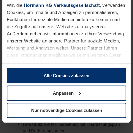
Beratungskompetenz
Wir, die
Hörmann KG Verkaufsgesellschaft
, verwenden
Souveränes, überzeugendes Auftreten auf
Cookies, um Inhalte und Anzeigen zu personalisieren,
Management- und C-Level-Ebene
Funktionen für soziale Medien anbieten zu können und
Verhandlungssichere Deutsch- und gute
die Zugriffe auf unserer Website zu analysieren.
Englischkenntnisse in Wort und Schrift
Außerdem geben wir Informationen zu Ihrer Verwendung
Identifikation mit unseren Werten Respekt,
unserer Website an unsere Partner für soziale Medien,
Zusammenarbeit, Leidenschaft und Mut
Werbung und Analysen weiter. Unsere Partner führen
Dies wäre wünschenswert:
diese Informationen möglicherweise mit weiteren Daten
Kenntnisse von Projekt-Managementmethoden wie
zusammen, die Sie ihnen bereitgestellt haben oder die
z.B. Scrum, Prince2, o.ä.
sie im Rahmen Ihrer Nutzung der Dienste gesammelt
Alle Cookies zulassen
Abgeschlossene Projektmanagement-Zertifizierungen
haben.
wie z.B. IPMA oder PMP
Rechtlich können wir Cookies auf Ihrem Gerät speichern,
wenn diese für den Betrieb dieser Seite unbedingt
Anpassen
notwendig sind. Für alle anderen Cookie-Typen benötigen
Wir möchten, dass Sie sich bei uns wohlfühlen.
wir Ihre Erlaubnis. Ihre Einwilligung können Sie jederzeit
Nur notwendige Cookies zulassen
in der Cookie-Erläuterung auf der Seite
Das bieten wir Ihnen:
Datenschutzerklärung
unserer Website ändern oder
Eine strukturierte Einarbeitung mit Einarbeitungsplan
widerrufen.
und Einführungstagen