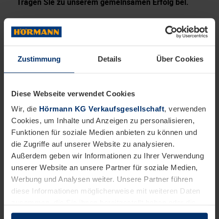
Tragen Sie zu unserem gemeinsamen Erfolg bei.
Das bringen Sie mit:
Abgeschlossene Berufsausbildung als Elektriker:in,
Elektroniker:in, Elektroinstallateur:in, Mechatroniker:in,
Zustimmung
Details
Über Cookies
Schlosser:in, Tischler:in, Schreiner:in, Metallbauer:in
oder vergleichbare handwerkliche Vorbildung
Wohnort im Großraum Heilbronn
Diese Webseite verwendet Cookies
Gültigen Führerschein Klasse B
Wir, die
Hörmann KG Verkaufsgesellschaft
, verwenden
Möglichkeit zur Arbeit auf Leitern und Hebebühnen
Cookies, um Inhalte und Anzeigen zu personalisieren,
Deutschkenntnisse mindestens auf dem Niveau B2
Funktionen für soziale Medien anbieten zu können und
Dies wäre wünschenswert:
die Zugriffe auf unserer Website zu analysieren.
Erfahrung in der Reparatur und Instandhaltung sowie
Außerdem geben wir Informationen zu Ihrer Verwendung
Prüfung und Wartung im Türenbereich
unserer Website an unsere Partner für soziale Medien,
Werbung und Analysen weiter. Unsere Partner führen
Wir möchten, dass Sie sich bei uns wohlfühlen.
diese Informationen möglicherweise mit weiteren Daten
zusammen, die Sie ihnen bereitgestellt haben oder die
Das bieten wir Ihnen:
sie im Rahmen Ihrer Nutzung der Dienste gesammelt