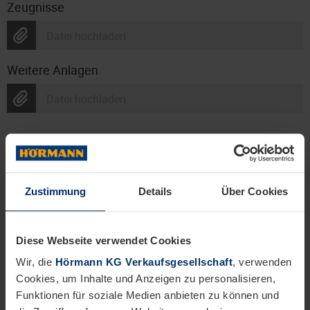
Zeugnisse
Datei hochladen
Weitere Anlagen
Datei hochladen
Stammdaten
Zustimmung
Details
Über Cookies
Geschlecht
---
Diese Webseite verwendet Cookies
Wir, die
Hörmann KG Verkaufsgesellschaft
, verwenden
Anredetitel
Cookies, um Inhalte und Anzeigen zu personalisieren,
---
Funktionen für soziale Medien anbieten zu können und