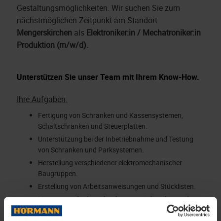
Gestaltungsmöglichkeiten. Wir suchen Sie zum
nächstmöglichen Zeitpunkt am Standort
Mengerskirchen
als
Elektroniker:in / Mechatroniker:in
Produktion (m/w/d).
Unterstützen Sie unser Team mit Ihrem Know-How.
Ihre Aufgaben:
Fertigung von Schranken und Kassensystemen,
Schaltschränken und Steuerplatten.
Unterstützung bei der Inbetriebnahme und Testung
von Schranken und Parksystemen.
Herstellung verschiedener elektromechanischer
Baugruppen.
Erstellung von Arbeitsanweisungen und Stücklisten.
Montage und Inbetriebnahme von Schranken und
Parksystemen.