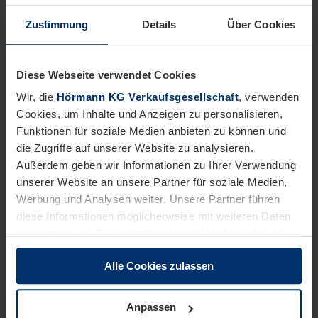
Zustimmung
Details
Über Cookies
Tragen Sie zu unserem gemeinsamen Erfolg bei.
Das bringen Sie mit:
Diese Webseite verwendet Cookies
Abgeschlossene Berufsausbildung als Elektroniker:in,
Wir, die
Hörmann KG Verkaufsgesellschaft
, verwenden
Elektriker:in, Elektroinstallateur:in, Mechatroniker:in
oder vergleichbare Qualifikationen
Cookies, um Inhalte und Anzeigen zu personalisieren,
Funktionen für soziale Medien anbieten zu können und
Sehr gutes technisches Verständnis
die Zugriffe auf unserer Website zu analysieren.
Hohe Eigeninitiative und Selbstorganisation
Außerdem geben wir Informationen zu Ihrer Verwendung
Strukturierte und detailgenaue Arbeitsweise, sowie
unserer Website an unsere Partner für soziale Medien,
Teamfähigkeit
Werbung und Analysen weiter. Unsere Partner führen
Dies wäre wünschenswert:
diese Informationen möglicherweise mit weiteren Daten
Erfahrungen mit Netzwerktechnik
zusammen, die Sie ihnen bereitgestellt haben oder die
SAP-Grundkenntnisse
sie im Rahmen Ihrer Nutzung der Dienste gesammelt
Alle Cookies zulassen
haben.
Rechtlich können wir Cookies auf Ihrem Gerät speichern,
Wir möchten, dass Sie sich bei uns wohlfühlen.
wenn diese für den Betrieb dieser Seite unbedingt
Anpassen