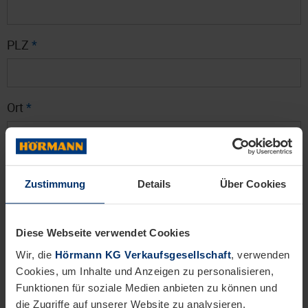
PLZ
*
Ort
*
Land
Zustimmung
Details
Über Cookies
---
Geburtsdatum (TT.MM.JJJJ)
Diese Webseite verwendet Cookies
Wir, die
Hörmann KG Verkaufsgesellschaft
, verwenden
Cookies, um Inhalte und Anzeigen zu personalisieren,
Funktionen für soziale Medien anbieten zu können und
Telefon / Mobil
*
die Zugriffe auf unserer Website zu analysieren.