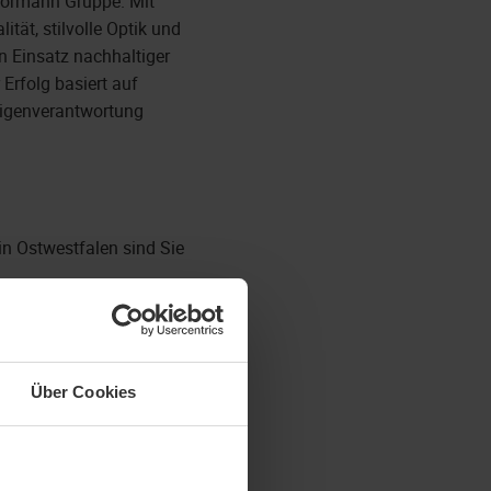
 Hörmann Gruppe. Mit
tät, stilvolle Optik und
n Einsatz nachhaltiger
Erfolg basiert auf
Eigenverantwortung
n Ostwestfalen sind Sie
Über Cookies
 beim Endkunden
litätswesen