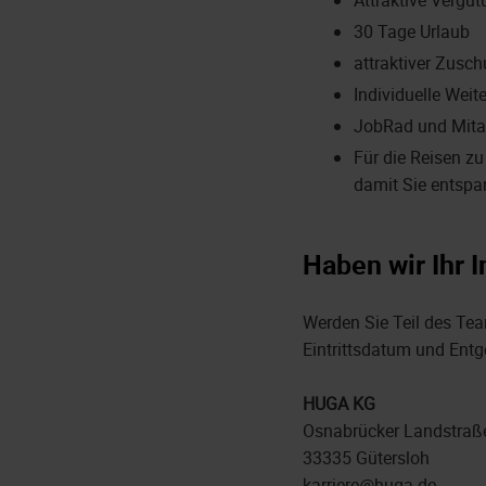
30 Tage Urlaub
attraktiver Zusch
Individuelle Wei
JobRad und Mitar
Für die Reisen z
damit Sie entspa
Haben wir Ihr 
Werden Sie Teil des Tea
Eintrittsdatum und Entg
HUGA KG
Osnabrücker Landstraß
33335 Gütersloh
karriere@huga.de