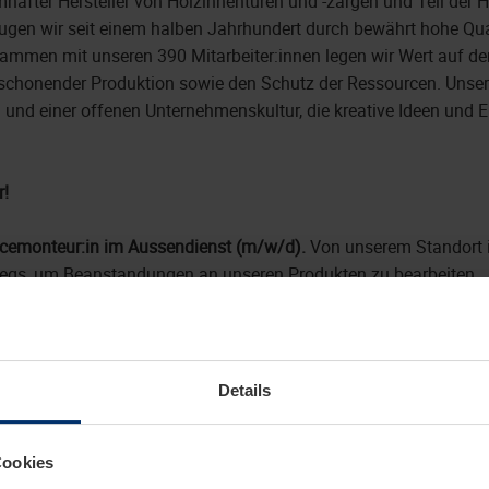
hafter Hersteller von Holzinnentüren und -zargen und Teil der
eugen wir seit einem halben Jahrhundert durch bewährt hohe Quali
sammen mit unseren 390 Mitarbeiter:innen legen wir Wert auf de
schonender Produktion sowie den Schutz der Ressourcen. Unser 
und einer offenen Unternehmenskultur, die kreative Ideen und 
r!
icemonteur:in im Aussendienst (m/w/d).
Von unserem Standort i
egs, um Beanstandungen an unseren Produkten zu bearbeiten.
Aufgaben:
Details
 Bearbeitung von Beanstandungen und Mängelanzeigen vor Ort
Cookies
gefähiger Berichte zur erfolgten Mängelbeseitigung für das Qua