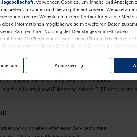
fsgesellschaft
, verwenden Cookies, um Inhalte und Anzeigen z
enausstellungen von Hörmann /HUGA
n anbieten zu können und die Zugriffe auf unserer Website zu 
on Montage-Schulungen
Verwendung unserer Website an unsere Partner für soziale Medi
n diese Informationen möglicherweise mit weiteren Daten zusam
e sie im Rahmen Ihrer Nutzung der Dienste gesammelt haben.
e mit:
 auf Ihrem Gerät speichern, wenn diese für den Betrieb dieser 
-Typen benötigen wir Ihre Erlaubnis. Ihre Einwilligung können Sie
ischler:in oder Holzmechaniker:in
tenschutzerklärung
unserer Website ändern oder widerrufen.
s Verständnis und idealerweise Erfahrung in der Montage von 
zulassen
Anpassen
A
professionelles Auftreten sowie ein hohes Maß an Flexibilität
ionsfähigkeit und ausgeprägte Kundenorientierung
t innerhalb Deutschland (Führerscheinklasse B, BE Voraussetzu
n:
inarbeitung durch einen erfahrenen Servicemonteur
tung mit Urlaubs- und Weihnachtsgeld