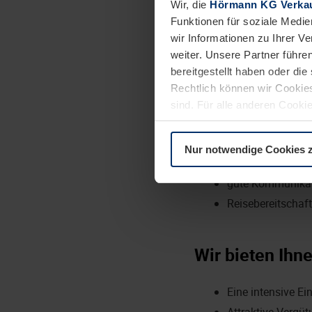
Wir, die
Hörmann KG Verkau
Pflege der Kund
Funktionen für soziale Medie
Durchführung v
wir Informationen zu Ihrer 
weiter. Unsere Partner führe
bereitgestellt haben oder di
Das bringen Si
Rechtlich können wir Cookies
sind. Für alle anderen Cookie
Ausbildung als T
Erläuterung auf der Seite
Da
gutes technische
Nur notwendige Cookies 
freundliches und 
gute Kommunikat
Reisebereitschaf
Wir bieten Ihne
Eine intensive E
Attraktive Vergü