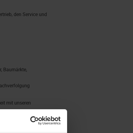
rtrieb, den Service und
r, Baumärkte,
Nachverfolgung
it mit unseren