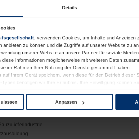
Details
 unserem gemeinsamen Erfolg bei.
Cookies
fsgesellschaft
, verwenden Cookies, um Inhalte und Anzeigen z
usbildung (z. B. Industriekaufmann/-frau, Groß- und Außenha
n anbieten zu können und die Zugriffe auf unserer Website zu 
ion, z. B. im Metallbau
Verwendung unserer Website an unsere Partner für soziale Medi
n diese Informationen möglicherweise mit weiteren Daten zusam
ständnis
e sie im Rahmen Ihrer Nutzung der Dienste gesammelt haben.
im Vertriebsinnendienst
 auf Ihrem Gerät speichern, wenn diese für den Betrieb dieser 
iebsgebiet
-Typen benötigen wir Ihre Erlaubnis. Ihre Einwilligung können Sie
it Durchsetzungsvermögen und Kommunikationsstärke
tenschutzerklärung
unserer Website ändern oder widerrufen.
indliches Auftreten sowie kundenorientiertes Denken und Hand
zulassen
Anpassen
A
rt:
P
Bauzulieferindustrie
tzausbildung