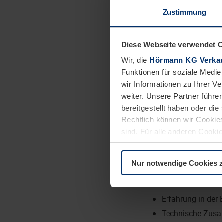
Zustimmung
Tragen Sie zu
Diese Webseite verwendet 
Das bringen Sie mit:
Wir, die
Hörmann KG Verkau
Kaufmännische A
Funktionen für soziale Medie
Meisterqualifikat
wir Informationen zu Ihrer 
weiter. Unsere Partner führe
Technisches Ver
bereitgestellt haben oder di
Berufserfahrung 
Rechtlich können wir Cookies
Wohnort im Vertr
sind. Für alle anderen Cookie
Teamplayer:in m
Erläuterung auf der Seite
Da
Souveränes, verb
Nur notwendige Cookies 
Dies wäre wünschenswe
Kenntnisse in SA
Erfahrung in der 
Technische Zusa