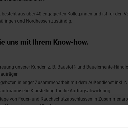
 besteht aus über 40 engagierten Kolleg:innen und ist für den Ve
hüringen und Nordhessen zuständig.
ie uns mit Ihrem Know-how.
reuung unserer Kunden z. B. Baustoff- und Bauelemente-Händle
Bauträger
ngeboten in enger Zusammenarbeit mit dem Außendienst inkl. 
aufmännische Klarstellung für die Auftragsabwicklung
tage von Feuer- und Rauchschutzabschlüssen in Zusammenarbe
ub-Unternehmen und Bauleitern
Lösungen bei Reklamationen und Abrechnung der Aufträge
igungswerken erarbeiten Sie technische Sonderlösungen