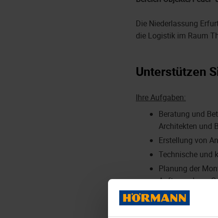
Die Niederlassung Erfurt
die Logistik im Raum T
Unterstützen S
Ihre Aufgaben:
Beratung und Bet
Architekten und 
Erstellung von A
Technische und k
Planung der Mon
Auftraggebern, S
Erarbeitung von 
Mit unseren Fert