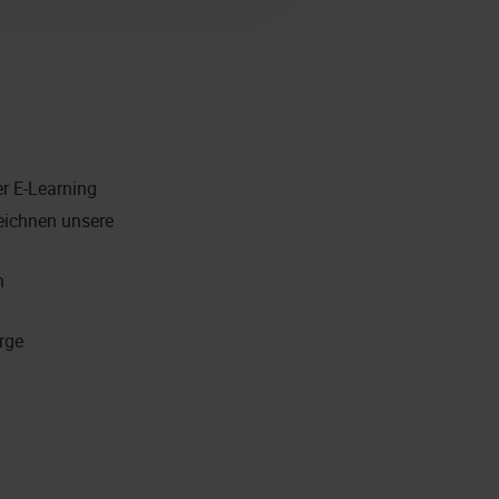
er E-Learning
eichnen unsere
n
rge