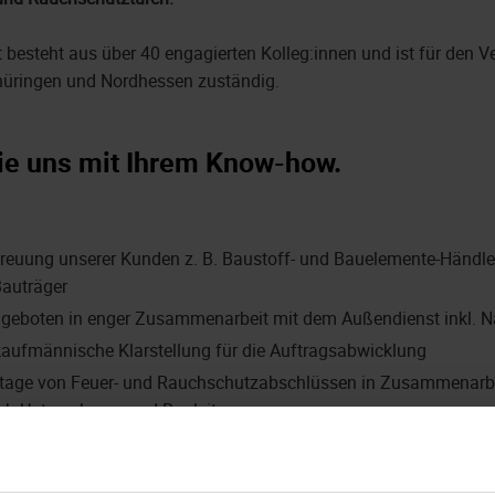
 besteht aus über 40 engagierten Kolleg:innen und ist für den Ve
hüringen und Nordhessen zuständig.
ie uns mit Ihrem Know-how.
reuung unserer Kunden z. B. Baustoff- und Bauelemente-Händle
Bauträger
ngeboten in enger Zusammenarbeit mit dem Außendienst inkl. 
aufmännische Klarstellung für die Auftragsabwicklung
tage von Feuer- und Rauchschutzabschlüssen in Zusammenarbe
ub-Unternehmen und Bauleitern
Lösungen bei Reklamationen und Abrechnung der Aufträge
igungswerken erarbeiten Sie technische Sonderlösungen