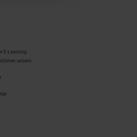
er E-Learning
eichnen unsere
n
rge