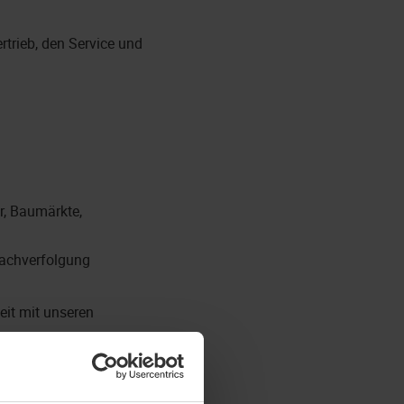
rtrieb, den Service und
r, Baumärkte,
Nachverfolgung
it mit unseren