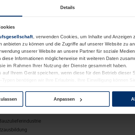
Details
 unserem gemeinsamen Erfolg bei.
Cookies
fsgesellschaft
, verwenden Cookies, um Inhalte und Anzeigen z
usbildung (z. B. Industriekaufmann/-frau, Groß- und Außenha
n anbieten zu können und die Zugriffe auf unserer Website zu 
ion, z. B. im Metallbau
Verwendung unserer Website an unsere Partner für soziale Medi
n diese Informationen möglicherweise mit weiteren Daten zusam
ständnis
e sie im Rahmen Ihrer Nutzung der Dienste gesammelt haben.
im Vertriebsinnendienst
 auf Ihrem Gerät speichern, wenn diese für den Betrieb dieser 
iebsgebiet
-Typen benötigen wir Ihre Erlaubnis. Ihre Einwilligung können Sie
it Durchsetzungsvermögen und Kommunikationsstärke
tenschutzerklärung
unserer Website ändern oder widerrufen.
indliches Auftreten sowie kundenorientiertes Denken und Hand
zulassen
Anpassen
A
rt:
P
Bauzulieferindustrie
tzausbildung