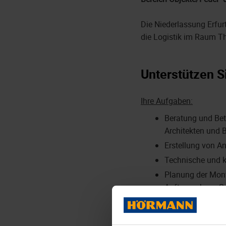
Die Niederlassung Erfurt
die Logistik im Raum T
Unterstützen S
Ihre Aufgaben:
Beratung und Bet
Architekten und 
Erstellung von A
Technische und k
Planung der Mon
Auftraggebern, S
Erarbeitung von 
Mit unseren Fert