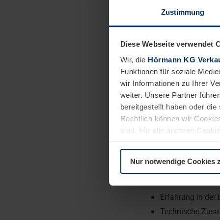
Zustimmung
Tragen Sie zu
Diese Webseite verwendet 
Das bringen Sie mit:
Wir, die
Hörmann KG Verkau
Kaufmännische A
Funktionen für soziale Medie
Meisterqualifikat
wir Informationen zu Ihrer 
weiter. Unsere Partner führe
Technisches Ver
bereitgestellt haben oder di
Berufserfahrung 
Rechtlich können wir Cookies
Wohnort im Vertr
sind. Für alle anderen Cookie
Teamplayer:in m
Erläuterung auf der Seite
Da
Souveränes, verb
Nur notwendige Cookies 
Dies wäre wünschenswe
Kenntnisse in SA
Erfahrung in der 
Technische Zusa