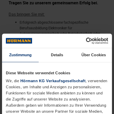
Tragen Sie zu unserem gemeinsamen Erfolg bei.
Das bringen Sie mit:
Erfolgreich abgeschlossene fachspezifische
Berufsausbildung Elektroniker für
Automatisierungstechnik oder Betriebstechnik oder
einer vergleichbaren Fachrichtung
Mehrjährige Berufserfahrung
Sicherer Umgang mit Simatic Hardware S7 sowie
Zustimmung
Details
Über Cookies
Software STEP 7 und TIA Softwar
Kenntnisse in der digitalen Antriebstechnik folgender
Hersteller: Indramat, Siemens und SEW
Diese Webseite verwendet Cookies
Sichere Kenntnisse im Bereich Bussysteme (Profibus,
Wir, die
Hörmann KG Verkaufsgesellschaft
, verwenden
Ethernet)
Cookies, um Inhalte und Anzeigen zu personalisieren,
Logisches Denk- und Einfühlungsvermögen
Funktionen für soziale Medien anbieten zu können und
Selbstständige und strukturierte Arbeitsweise sowie
die Zugriffe auf unserer Website zu analysieren.
Zuverlässigkeit, Flexibilität und Loyalität
Außerdem geben wir Informationen zu Ihrer Verwendung
Identifikation mit unseren Werten Respekt,
unserer Website an unsere Partner für soziale Medien,
Zusammenarbeit, Leidenschaft und Mut