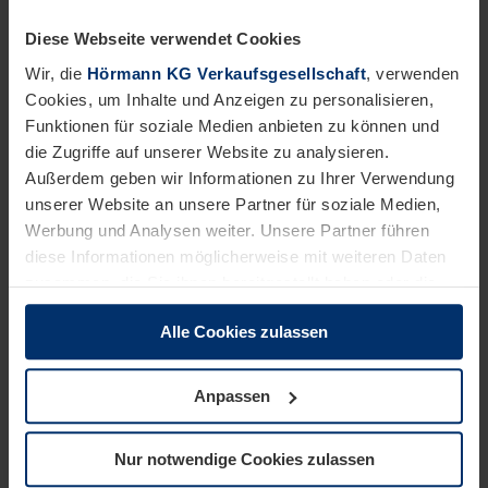
Ausgeprägte Teamfähigkeit
Diese Webseite verwendet Cookies
Bereitschaft zum Schichtdienst (Früh- und
Wir, die
Hörmann KG Verkaufsgesellschaft
, verwenden
Spätschicht)
Dies wäre wünschenswert:
Cookies, um Inhalte und Anzeigen zu personalisieren,
Funktionen für soziale Medien anbieten zu können und
die Zugriffe auf unserer Website zu analysieren.
Berufserfahrung im Bereich Pulverbeschichtung
Außerdem geben wir Informationen zu Ihrer Verwendung
unserer Website an unsere Partner für soziale Medien,
Wir möchten, dass Sie sich bei uns wohlfühlen.
Werbung und Analysen weiter. Unsere Partner führen
diese Informationen möglicherweise mit weiteren Daten
Das bieten wir Ihnen:
zusammen, die Sie ihnen bereitgestellt haben oder die
Eine strukturierte Einarbeitung On-the-Job mit
sie im Rahmen Ihrer Nutzung der Dienste gesammelt
Einarbeitungsplänen
Alle Cookies zulassen
haben.
Gezielte, individuelle Weiterbildung durch die Hörmann
Rechtlich können wir Cookies auf Ihrem Gerät speichern,
Akademie als Präsenz oder E-Learning
wenn diese für den Betrieb dieser Seite unbedingt
Anpassen
30 Tage Urlaub sowie Urlaubs- und Weihnachtsgeld
notwendig sind. Für alle anderen Cookie-Typen benötigen
und ansprechende Sozialleistungen
wir Ihre Erlaubnis. Ihre Einwilligung können Sie jederzeit
Nur notwendige Cookies zulassen
Regelmäßiges Feedback und eine offene
in der Cookie-Erläuterung auf der Seite
Kommunikation