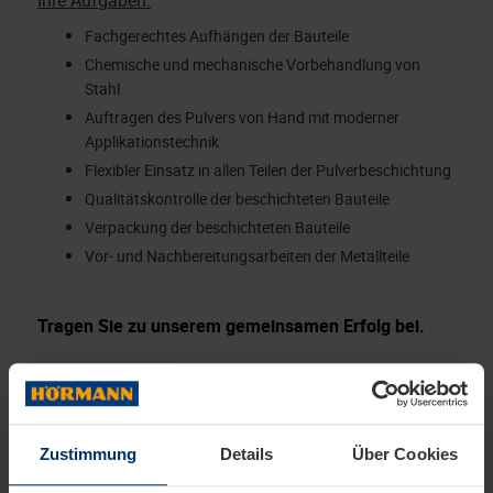
Ihre Aufgaben:
Fachgerechtes Aufhängen der Bauteile
Chemische und mechanische Vorbehandlung von
Stahl
Auftragen des Pulvers von Hand mit moderner
Applikationstechnik
Flexibler Einsatz in allen Teilen der Pulverbeschichtung
Qualitätskontrolle der beschichteten Bauteile
Verpackung der beschichteten Bauteile
Vor- und Nachbereitungsarbeiten der Metallteile
Tragen Sie zu unserem gemeinsamen Erfolg bei.
Das bringen Sie mit:
Abgeschlossene Berufsausbildung zum
Verfahrensmechaniker für Beschichtungstechnik
Zustimmung
Details
Über Cookies
(m/w/d)
Selbständige und gewissenhafte Arbeitsweise