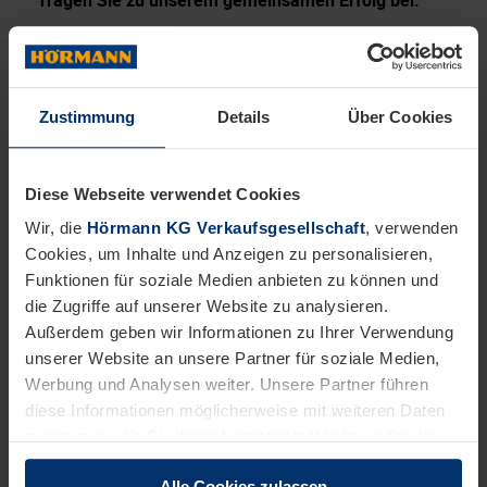
Das bringen Sie mit:
Abgeschlossene Berufsausbildung als Elektriker:in,
Elektroniker:in, Elektroinstallateur:in, Mechatroniker:in
Zustimmung
Details
Über Cookies
oder vergleichbare handwerkliche Vorbildung
Wohnort im Großraum Hamburg
Gültigen Führerschein Klasse B
Diese Webseite verwendet Cookies
Möglichkeit zur Arbeit auf Leitern und Hebebühnen
Wir, die
Hörmann KG Verkaufsgesellschaft
, verwenden
Deutschkenntnisse mindestens auf dem Niveau B2
Cookies, um Inhalte und Anzeigen zu personalisieren,
Dies wäre wünschenswert:
Funktionen für soziale Medien anbieten zu können und
Erfahrung in der Montage und Prüfung von
die Zugriffe auf unserer Website zu analysieren.
Schnelllauftoren und weiteren Toren
Außerdem geben wir Informationen zu Ihrer Verwendung
unserer Website an unsere Partner für soziale Medien,
Werbung und Analysen weiter. Unsere Partner führen
Wir möchten, dass Sie sich bei uns wohlfühlen.
diese Informationen möglicherweise mit weiteren Daten
zusammen, die Sie ihnen bereitgestellt haben oder die
Das bieten wir Ihnen:
sie im Rahmen Ihrer Nutzung der Dienste gesammelt
Eine strukturierte Einarbeitung am Stammsitz der
Alle Cookies zulassen