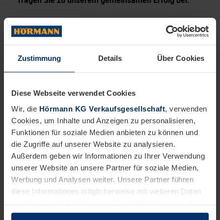
Das bringen Sie mit:
Abgeschlossene Berufsausbildung als Elektriker:in,
Elektroniker:in, Elektroinstallateur:in, Mechatroniker:in,
Zustimmung
Details
Über Cookies
Schlosser:in, Metallbauer:in oder vergleichbare
handwerkliche Vorbildung
Wohnort im Großraum Neumünster
Diese Webseite verwendet Cookies
Gültigen Führerschein Klasse B
Möglichkeit zur Arbeit auf Leitern und Hebebühnen
Wir, die
Hörmann KG Verkaufsgesellschaft
, verwenden
Cookies, um Inhalte und Anzeigen zu personalisieren,
Deutschkenntnisse mindestens auf dem Niveau B2
Dies wäre wünschenswert:
Funktionen für soziale Medien anbieten zu können und
die Zugriffe auf unserer Website zu analysieren.
Erfahrung in der Montage und Prüfung von
Außerdem geben wir Informationen zu Ihrer Verwendung
Verladetechnik und Toren
unserer Website an unsere Partner für soziale Medien,
Erste praktische Erfahrungen im Bereich Schweißen
Werbung und Analysen weiter. Unsere Partner führen
diese Informationen möglicherweise mit weiteren Daten
Wir möchten, dass Sie sich bei uns wohlfühlen.
zusammen, die Sie ihnen bereitgestellt haben oder die
sie im Rahmen Ihrer Nutzung der Dienste gesammelt