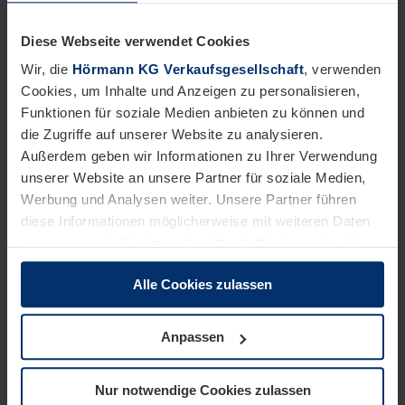
Tragen Sie zu unserem gemeinsamen Erfolg bei.
Diese Webseite verwendet Cookies
Das bringen Sie mit:
Wir, die
Hörmann KG Verkaufsgesellschaft
, verwenden
Abgeschlossene Ausbildung im Metallbereich, z. B.
Cookies, um Inhalte und Anzeigen zu personalisieren,
Metallbauer:in, Industriemechaniker:in,
Funktionen für soziale Medien anbieten zu können und
Konstruktionsmechaniker:in, Feinwerkmechaniker:in,
die Zugriffe auf unserer Website zu analysieren.
Zerspanungsmechaniker:in oder eine vergleichbare
Außerdem geben wir Informationen zu Ihrer Verwendung
Qualifikation mit entsprechender Arbeitserfahrung
unserer Website an unsere Partner für soziale Medien,
Sicherer Umgang mit technischen Zeichnungen
Werbung und Analysen weiter. Unsere Partner führen
Handwerkliches Geschick und technisches
diese Informationen möglicherweise mit weiteren Daten
Verständnis
zusammen, die Sie ihnen bereitgestellt haben oder die
Teamfähigkeit, Zuverlässigkeit und eine sorgfältige
sie im Rahmen Ihrer Nutzung der Dienste gesammelt
Arbeitsweise
Alle Cookies zulassen
haben.
Dies wäre wünschenswert:
Rechtlich können wir Cookies auf Ihrem Gerät speichern,
wenn diese für den Betrieb dieser Seite unbedingt
Anpassen
Erfahrung in einem produzieren Umfeld
notwendig sind. Für alle anderen Cookie-Typen benötigen
wir Ihre Erlaubnis. Ihre Einwilligung können Sie jederzeit
Nur notwendige Cookies zulassen
in der Cookie-Erläuterung auf der Seite
Wir möchten, dass Sie sich bei uns wohlfühlen.