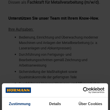
Dissen als
Fachkraft für Metallverarbeitung (m/w/d).
Unterstützen Sie unser Team mit Ihrem Know-How.
Ihre Aufgaben:
Bedienung, Einrichtung und Überwachung moderner
Maschinen und Anlagen der Metallbearbeitung (u. a.
Laseranlagen und Abkantpressen)
Durchführung von Fertigungs- und
Bearbeitungsschritten gemäß Zeichnung und
Arbeitsanweisung
Sicherstellung der Maßhaltigkeit sowie
Qualitätskontrolle der gefertigten Teile
Durchführung kleinerer Wartungs- und Pflegearbeiten
an Maschinen
Einhaltung von Sicherheits- und Qualitätsvorschriften
im Produktionsbereich
Zustimmung
Details
Über Cookies