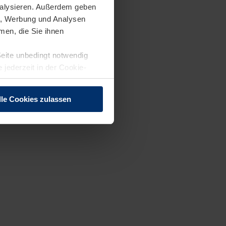
analysieren. Außerdem geben
en, Werbung und Analysen
men, die Sie ihnen
Seite unbedingt notwendig
 jederzeit in der Cookie-
lle Cookies zulassen