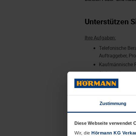
Unterstützen S
Ihre Aufgaben:
Telefonische Ber
Auftraggeber, Proj
Kaufmännische P
Sicherstellung d
Erstellung von 
Planung und Koor
Nachunternehmer
Zustimmung
Erstellung von R
Bearbeitung von
Diese Webseite verwendet 
Wir, die
Hörmann KG Verkau