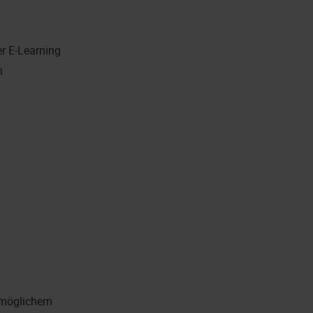
er E-Learning
n
. möglichem