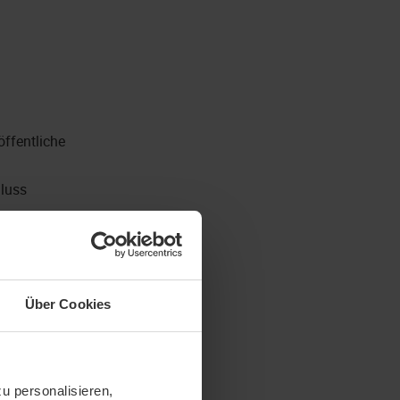
ffentliche
hluss
 der Zahlungseingänge
 mit Bauleitern,
Über Cookies
u personalisieren,