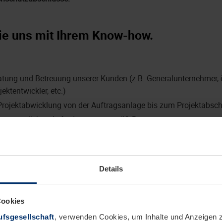
ie uns mit Ihrem Know-how.
atung und Betreuung unserer Kunden (z.B. Generalunternehmer, ö
ektentwickler, etc.)
rojektabwicklung von der Auftragsanlage bis zum Projektabsc
er vertraglichen Anforderungen gemäß Bauvertragswesen
Abschlags- und Schlussrechnungen sowie laufende Überwachung
dination von Anlieferungen und Montagen in enger Abstimmung
n und Generalunternehmern
Details
evisionsunterlagen für die abschließende Projektdokumentation
 Reklamationen und Mängellisten
Cookies
fsgesellschaft
, verwenden Cookies, um Inhalte und Anzeigen z