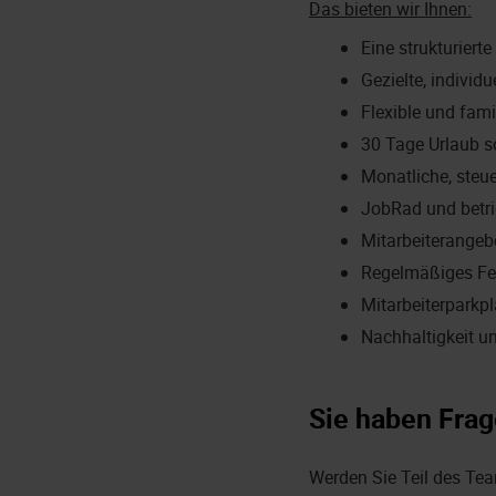
Das bieten wir Ihnen:
Eine strukturier
Gezielte, indivi
Flexible und fami
30 Tage Urlaub s
Monatliche, steu
JobRad und betri
Mitarbeiterangeb
Regelmäßiges Fe
Mitarbeiterparkp
Nachhaltigkeit u
Sie haben Frag
Werden Sie Teil des Te