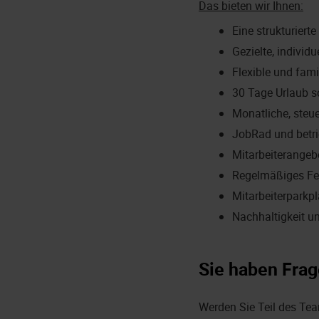
Das bieten wir Ihnen:
Eine strukturier
Gezielte, indivi
Flexible und fami
30 Tage Urlaub s
Monatliche, steu
JobRad und betri
Mitarbeiterangeb
Regelmäßiges Fe
Mitarbeiterparkp
Nachhaltigkeit u
Sie haben Frag
Werden Sie Teil des Te