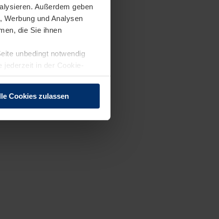
analysieren. Außerdem geben
en, Werbung und Analysen
men, die Sie ihnen
Seite unbedingt notwendig
 jederzeit in der Cookie-
lle Cookies zulassen