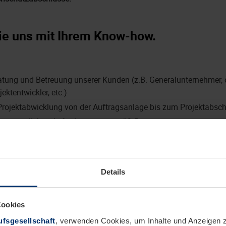
ie uns mit Ihrem Know-how.
atung und Betreuung unserer Kunden (z.B. Generalunternehmer, ö
ektentwickler, etc.)
rojektabwicklung von der Auftragsanlage bis zum Projektabsc
er vertraglichen Anforderungen gemäß Bauvertragswesen
Abschlags- und Schlussrechnungen sowie laufende Überwachung
dination von Anlieferungen und Montagen in enger Abstimmung
n und Generalunternehmern
Details
evisionsunterlagen für die abschließende Projektdokumentation
 Reklamationen und Mängellisten
Cookies
fsgesellschaft
, verwenden Cookies, um Inhalte und Anzeigen z