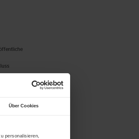
ffentliche
hluss
 der Zahlungseingänge
 mit Bauleitern,
Über Cookies
u personalisieren,