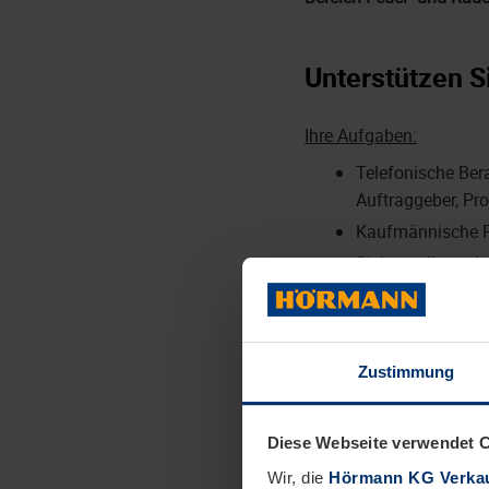
Unterstützen S
Ihre Aufgaben:
Telefonische Ber
Auftraggeber, Proj
Kaufmännische P
Sicherstellung d
Erstellung von 
Planung und Koor
Nachunternehmer
Zustimmung
Erstellung von R
Bearbeitung von
Diese Webseite verwendet 
Wir, die
Hörmann KG Verkau