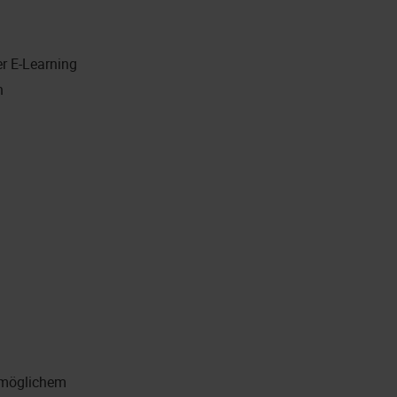
er E-Learning
n
. möglichem