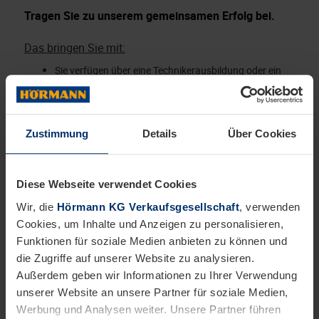
Tragen Sie zu unserem gemeinsamen Erfolg bei.
Das bringen Sie mit:
Sie verfügen über eine Technikerausbildung oder ein
abgeschlossenes Studium im Bereich Maschinenbau,
Wirtschaftsingenieurwesen oder Elektrotechnik
Fundierter Umgang mit Microsoft Office Programmen
Zustimmung
Details
Über Cookies
(Outlook, Excel, Word, PowerPoint, Teams)
Kenntnisse im Umgang mit Inventor und AutoCAD
Selbstständige und strukturierte Arbeitsweise sowie
Diese Webseite verwendet Cookies
lösungsorientiertes Handeln
Ausgeprägte Kommunikationsfähigkeit
Wir, die
Hörmann KG Verkaufsgesellschaft
, verwenden
Cookies, um Inhalte und Anzeigen zu personalisieren,
Zuverlässigkeit, Flexibilität und Leistungsbereitschaft
Dies wäre wünschenswert:
Funktionen für soziale Medien anbieten zu können und
die Zugriffe auf unserer Website zu analysieren.
Erfahrungen im Projektmanagement
Außerdem geben wir Informationen zu Ihrer Verwendung
SAP-Kenntnisse
unserer Website an unsere Partner für soziale Medien,
Werbung und Analysen weiter. Unsere Partner führen