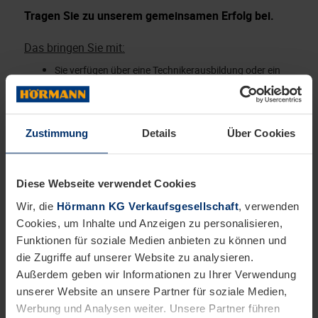
Tragen Sie zu unserem gemeinsamen Erfolg bei.
Das bringen Sie mit:
Sie verfügen über eine Technikerausbildung oder ein
abgeschlossenes Studium im Bereich Maschinenbau,
Wirtschaftsingenieurwesen oder Elektrotechnik
Fundierter Umgang mit Microsoft Office Programmen
Zustimmung
Details
Über Cookies
(Outlook, Excel, Word, PowerPoint, Teams)
Kenntnisse im Umgang mit Inventor und AutoCAD
Selbstständige und strukturierte Arbeitsweise sowie
Diese Webseite verwendet Cookies
lösungsorientiertes Handeln
Ausgeprägte Kommunikationsfähigkeit
Wir, die
Hörmann KG Verkaufsgesellschaft
, verwenden
Cookies, um Inhalte und Anzeigen zu personalisieren,
Zuverlässigkeit, Flexibilität und Leistungsbereitschaft
Dies wäre wünschenswert:
Funktionen für soziale Medien anbieten zu können und
die Zugriffe auf unserer Website zu analysieren.
Erfahrungen im Projektmanagement
Außerdem geben wir Informationen zu Ihrer Verwendung
SAP-Kenntnisse
unserer Website an unsere Partner für soziale Medien,
Werbung und Analysen weiter. Unsere Partner führen