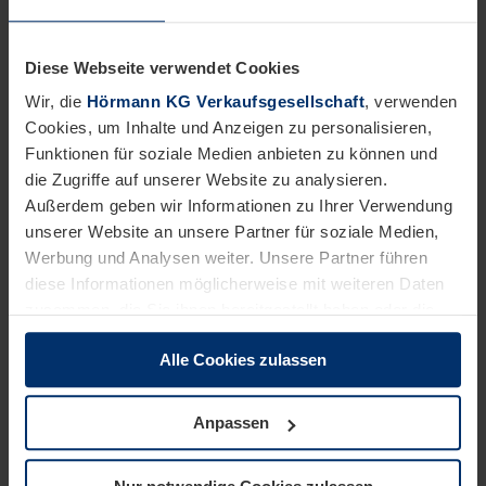
Ausschusses
Kontrolle und Austausch der Werkzeuge an den
Maschinen und Anlagen
Diese Webseite verwendet Cookies
Unterstützung bei der Wartung und bei Störungen an
Wir, die
Hörmann KG Verkaufsgesellschaft
, verwenden
den Maschinen und Produktionsanlagen
Cookies, um Inhalte und Anzeigen zu personalisieren,
Funktionen für soziale Medien anbieten zu können und
die Zugriffe auf unserer Website zu analysieren.
Das bringen Sie mit:
Außerdem geben wir Informationen zu Ihrer Verwendung
abgeschlossene Berufsausbildung als Tischler:in oder
unserer Website an unsere Partner für soziale Medien,
Holzmechaniker:in oder Maschinenführer:in oder
Werbung und Analysen weiter. Unsere Partner führen
vergleichbare technische Ausbildung
diese Informationen möglicherweise mit weiteren Daten
idealerweise einschlägige Berufserfahrung in
zusammen, die Sie ihnen bereitgestellt haben oder die
verschiedenen Produktionsbereichen der
sie im Rahmen Ihrer Nutzung der Dienste gesammelt
holzverarbeitenden Industrie insbesondere in der
Alle Cookies zulassen
haben.
Bedienung von CNC-Maschinen und
Rechtlich können wir Cookies auf Ihrem Gerät speichern,
Bearbeitungszentren
wenn diese für den Betrieb dieser Seite unbedingt
Anpassen
gutes technisches Verständnis und hohes
notwendig sind. Für alle anderen Cookie-Typen benötigen
Qualitätsbewusstsein
wir Ihre Erlaubnis. Ihre Einwilligung können Sie jederzeit
Verantwortungsbewusstsein und selbstständiges