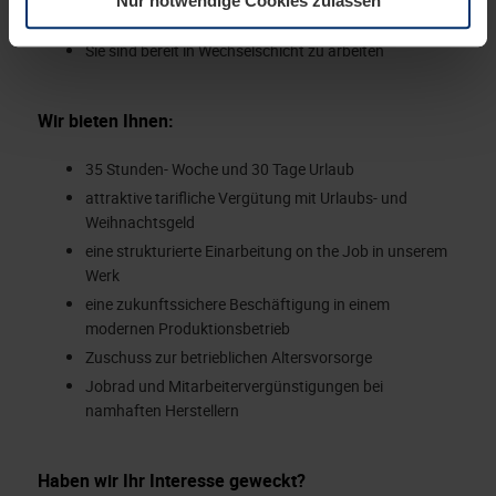
Nur notwendige Cookies zulassen
in der Cookie-Erläuterung auf der Seite
Arbeiten
Datenschutzerklärung
unserer Website ändern oder
Sie sind bereit in Wechselschicht zu arbeiten
widerrufen.
Wir bieten Ihnen:
35 Stunden- Woche und 30 Tage Urlaub
attraktive tarifliche Vergütung mit Urlaubs- und
Weihnachtsgeld
eine strukturierte Einarbeitung on the Job in unserem
Werk
eine zukunftssichere Beschäftigung in einem
modernen Produktionsbetrieb
Zuschuss zur betrieblichen Altersvorsorge
Jobrad und Mitarbeitervergünstigungen bei
namhaften Herstellern
Haben wir Ihr Interesse geweckt?