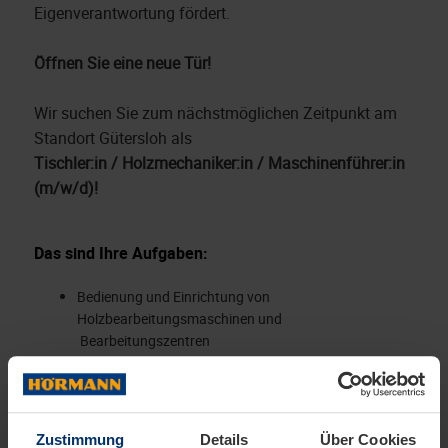
Eigenverantwortung fördert.
Öffnen Sie eine neue Tür!
Wir suchen Sie zum nächstmöglichen Zeitpunkt am
Standort Gütersloh als
Tischler:in / Holzmechaniker:in / Maschinenführer:in
(m/w/d)!
Das sind Ihre Aufgaben:
Bedienung und Einrichtung von
Holzbearbeitungsmaschinen und
Bearbeitungszentren
Überwachung des Produktionsprozesses sowie
permanente Optimierung des Prozessablaufs
Durchführung von umfassenden Qualitätskontrollen
zur Sicherstellung der Qualität und Reduzierung des
Zustimmung
Details
Über Cookies