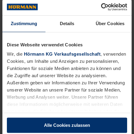
für Betriebstechnik, Elektroniker*in für
Automatisierungstechnik oder eine vergleichbare
Qualifikation
Zustimmung
Details
Über Cookies
Idealerweise Erfahrung im Bereich von Antriebs-,
Steuer- und Prozessleittechniken
Bereitschaft im Schichtbetrieb zu arbeiten
Diese Webseite verwendet Cookies
Ausgeprägte Serviceorientierung
Wir, die
Hörmann KG Verkaufsgesellschaft
, verwenden
Teamfähigkeit, Organisationsgeschick und Flexibilität
Cookies, um Inhalte und Anzeigen zu personalisieren,
Erste Berufserfahrungen wären wünschenswert
Funktionen für soziale Medien anbieten zu können und
die Zugriffe auf unserer Website zu analysieren.
Wir möchten, dass Sie sich bei uns wohlfühlen.
Außerdem geben wir Informationen zu Ihrer Verwendung
unserer Website an unsere Partner für soziale Medien,
Das bieten wir Ihnen:
Werbung und Analysen weiter. Unsere Partner führen
diese Informationen möglicherweise mit weiteren Daten
Eine strukturierte Einarbeitung On-the-Job garantiert
einen optimalen Einstieg
zusammen, die Sie ihnen bereitgestellt haben oder die
sie im Rahmen Ihrer Nutzung der Dienste gesammelt
37,5 Stunden Woche, 30 Tage Urlaub sowie Urlaubs-
Alle Cookies zulassen
und Weihnachtsgeld
haben.
Rechtlich können wir Cookies auf Ihrem Gerät speichern,
Monatliche, steuerfreie Sachbezüge (Guthabenkarte),