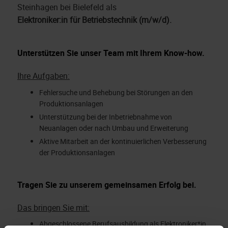
Steinhagen bei Bielefeld als
Elektroniker:in für Betriebstechnik (m/w/d).
Unterstützen Sie unser Team mit Ihrem Know-how.
Ihre Aufgaben:
Fehlersuche und Behebung bei Störungen an den
Produktionsanlagen
Unterstützung bei der Inbetriebnahme von
Neuanlagen oder nach Umbau und Erweiterung
Aktive Mitarbeit an der kontinuierlichen Verbesserung
der Produktionsanlagen
Tragen Sie zu unserem gemeinsamen Erfolg bei.
Das bringen Sie mit:
Abgeschlossene Berufsausbildung als Elektroniker*in