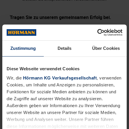
Tragen Sie zu unserem gemeinsamen Erfolg bei.
Das bringen Sie mit:
Abgeschlossene Berufsausbildung als
Elektroinstallateur*in, Elektroniker*in für Energie- und
Zustimmung
Details
Über Cookies
Gebäudetechnik oder eine vergleichbare Qualifikation
Bereitschaft im Schichtbetrieb zu arbeiten
Ausgeprägte Serviceorientierung
Diese Webseite verwendet Cookies
Teamfähigkeit, Organisationsgeschick und Flexibilität
Wir, die
Hörmann KG Verkaufsgesellschaft
, verwenden
Idealerweise erste Berufserfahrungen in
Cookies, um Inhalte und Anzeigen zu personalisieren,
Industriebetrieben
Funktionen für soziale Medien anbieten zu können und
Kontinuierliche Verbesserung für eine nachhaltige
die Zugriffe auf unserer Website zu analysieren.
Prozessoptimierung sind für sie selbstverständlich
Außerdem geben wir Informationen zu Ihrer Verwendung
unserer Website an unsere Partner für soziale Medien,
Werbung und Analysen weiter. Unsere Partner führen
Wir möchten, dass Sie sich bei uns wohlfühlen.
diese Informationen möglicherweise mit weiteren Daten