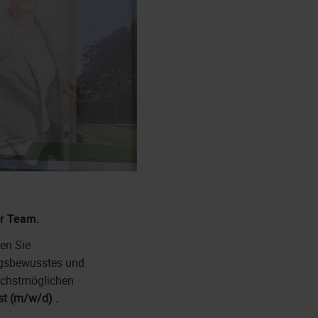
er Team.
en Sie
ngsbewusstes und
ächstmöglichen
nst (m/w/d) .