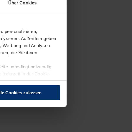
Über Cookies
oniker:in
u personalisieren,
analysieren. Außerdem geben
en, Werbung und Analysen
men, die Sie ihnen
ut
Seite unbedingt notwendig
 jederzeit in der Cookie-
lle Cookies zulassen