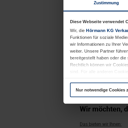
Zustimmung
Das bringen Sie mit:
Technische oder 
Diese Webseite verwendet 
Ausgeprägtes te
Wir, die
Hörmann KG Verkau
Verantwortung- 
Funktionen für soziale Medie
wir Informationen zu Ihrer 
Teamfähigkeit, E
weiter. Unsere Partner führe
Identifikation m
bereitgestellt haben oder di
Dies wäre wünschenswe
Rechtlich können wir Cookies
Berufserfahrung 
sind. Für alle anderen Cookie
Erläuterung auf der Seite
Da
Erfahrungen mit
Gute Englischken
Nur notwendige Cookies 
Wir möchten, d
Das bieten wir Ihnen: