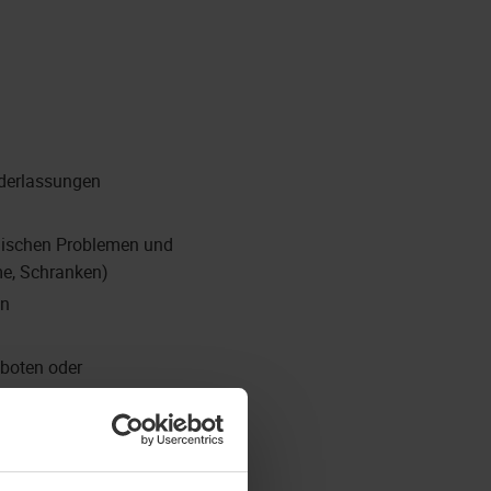
ederlassungen
hnischen Problemen und
e, Schranken)
en
eboten oder