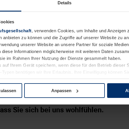
Details
kaufmännische Ausbildung z.B. als Elektroniker:in oder Mechatr
Cookies
chnisches Verständnis
fsgesellschaft
, verwenden Cookies, um Inhalte und Anzeigen z
und Kostenbewusstsein
n anbieten zu können und die Zugriffe auf unserer Website zu 
Verwendung unserer Website an unsere Partner für soziale Medi
igeninitiative und Kommunikationsfähigkeit
n diese Informationen möglicherweise mit weiteren Daten zusam
it unseren Werten Respekt, Zusammenarbeit, Leidenschaft und M
e sie im Rahmen Ihrer Nutzung der Dienste gesammelt haben.
rt:
 auf Ihrem Gerät speichern, wenn diese für den Betrieb dieser 
im Bereich Kundenservice, (technische) Beratung oder Support
-Typen benötigen wir Ihre Erlaubnis. Ihre Einwilligung können Sie
tenschutzerklärung
unserer Website ändern oder widerrufen.
 SAP
ntnisse in Wort und Schrift
zulassen
Anpassen
A
ass Sie sich bei uns wohlfühlen.