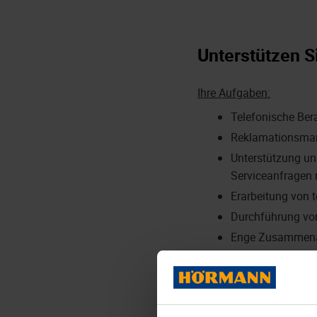
Unterstützen S
Ihre Aufgaben:
Telefonische Ber
Reklamationsm
Unterstützung un
Serviceanfragen
Erarbeitung von 
Durchführung vo
Enge Zusammenarb
Kundenterminen
Tragen Sie zu