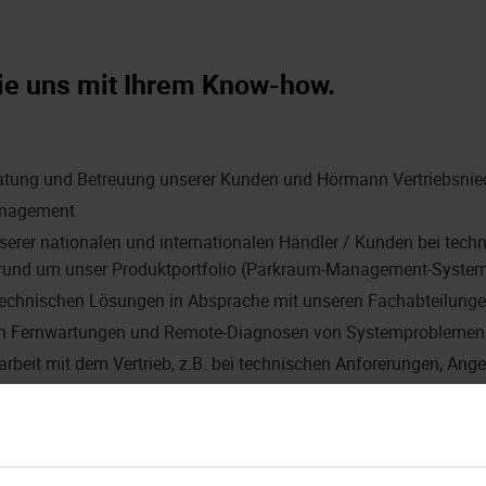
ie uns mit Ihrem Know-how.
atung und Betreuung unserer Kunden und Hörmann Vertriebsni
anagement
serer nationalen und internationalen Händler / Kunden bei tec
 rund um unser Produktportfolio (Parkraum-Management-System
technischen Lösungen in Absprache mit unseren Fachabteilung
n Fernwartungen und Remote-Diagnosen von Systemproblemen
eit mit dem Vertrieb, z.B. bei technischen Anforerungen, Ang
 unserem gemeinsamen Erfolg bei.