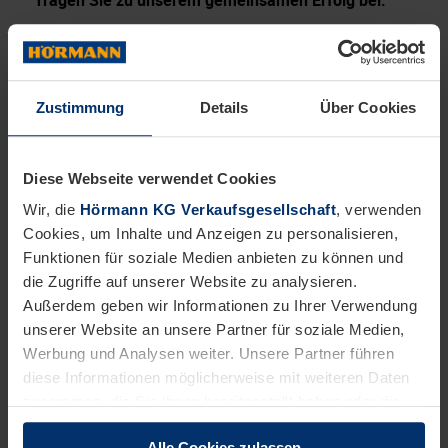
Das bringen Sie mit:
Abgeschlossene Berufsausbildung als Elektriker:in,
Elektroniker:in, Elektroinstallateur:in, Mechatroniker:in
Zustimmung
Details
Über Cookies
oder vergleichbare handwerkliche Vorbildung
Wohnort im Großraum München
Gültigen Führerschein Klasse B
Diese Webseite verwendet Cookies
Möglichkeit zur Arbeit auf Leitern und Hebebühnen
Wir, die
Hörmann KG Verkaufsgesellschaft
, verwenden
Deutschkenntnisse mindestens auf dem Niveau B2
Cookies, um Inhalte und Anzeigen zu personalisieren,
Dies wäre wünschenswert:
Funktionen für soziale Medien anbieten zu können und
Erfahrung in der Montage und Prüfung von
die Zugriffe auf unserer Website zu analysieren.
Schnelllauftoren und weiteren Toren
Außerdem geben wir Informationen zu Ihrer Verwendung
unserer Website an unsere Partner für soziale Medien,
Werbung und Analysen weiter. Unsere Partner führen
Wir möchten, dass Sie sich bei uns wohlfühlen.
diese Informationen möglicherweise mit weiteren Daten
zusammen, die Sie ihnen bereitgestellt haben oder die
Das bieten wir Ihnen:
sie im Rahmen Ihrer Nutzung der Dienste gesammelt
Eine strukturierte Einarbeitung am Stammsitz der
Alle Cookies zulassen