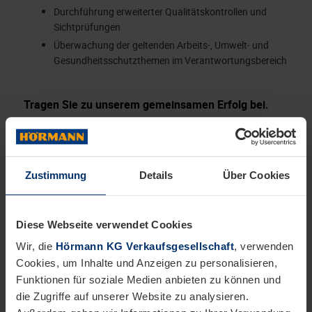
Durchführung erweiterter Qualitätskontrollen und
Sichtprüfungen
Überwachung der geltenden Arbeits-, Umwelt- und
Gesundheitsschutzthemen im Verantwortungsbereich
Tragen Sie zu unserem gemeinsamen Erfolg bei.
Das bringen Sie mit:
Mind. 3-jährige fachspezifische abgeschlossene
Berufsausbildung
Zustimmung
Details
Über Cookies
Sorgfältige Arbeitsweise sowie analytisches und
lösungsorientiertes Handeln
Zuverlässigkeit, Eigeninitiative, Leistungsbereitschaft,
Diese Webseite verwendet Cookies
Teamfähigkeit und die Bereitschaft im
Wir, die
Hörmann KG Verkaufsgesellschaft
, verwenden
Mehrschichtbetrieb zu arbeiten
Cookies, um Inhalte und Anzeigen zu personalisieren,
Fundierter Umgang mit Microsoft Office Programmen
Funktionen für soziale Medien anbieten zu können und
die Zugriffe auf unserer Website zu analysieren.
Dies wäre wünschenswert: