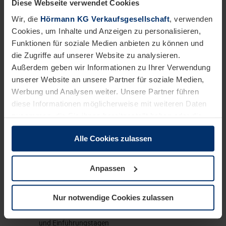
Diese Webseite verwendet Cookies
Kaufmännische, vertriebsorientierte Berufsausbildung,
Wir, die
Hörmann KG Verkaufsgesellschaft
, verwenden
z.B. Industriekaufmann/-frau, Kaufmann/-frau für
Cookies, um Inhalte und Anzeigen zu personalisieren,
Groß- und Außenhandelsmanagement oder alternativ
Funktionen für soziale Medien anbieten zu können und
Erfahrung im Vertrieb
die Zugriffe auf unserer Website zu analysieren.
Ausgeprägtes technisches Verständnis
Außerdem geben wir Informationen zu Ihrer Verwendung
Erfahren im Umgang mit den MS-Office-Anwendungen
unserer Website an unsere Partner für soziale Medien,
Teamfähigkeit und ein kundenorientiertes Denken und
Werbung und Analysen weiter. Unsere Partner führen
Handeln
diese Informationen möglicherweise mit weiteren Daten
Dies wäre wünschenswert:
zusammen, die Sie ihnen bereitgestellt haben oder die
Erste Erfahrung in der Bauzulieferindustrie
sie im Rahmen Ihrer Nutzung der Dienste gesammelt
Alle Cookies zulassen
haben.
Erfahrungen im Umgang mit SAP
Rechtlich können wir Cookies auf Ihrem Gerät speichern,
wenn diese für den Betrieb dieser Seite unbedingt
Anpassen
Wir möchten, dass Sie sich bei uns wohlfühlen.
notwendig sind. Für alle anderen Cookie-Typen benötigen
wir Ihre Erlaubnis. Ihre Einwilligung können Sie jederzeit
Das bieten wir Ihnen:
Nur notwendige Cookies zulassen
in der Cookie-Erläuterung auf der Seite
Eine strukturierte Einarbeitung mit Einarbeitungsplan
Datenschutzerklärung
unserer Website ändern oder
und Einführungstagen
widerrufen.