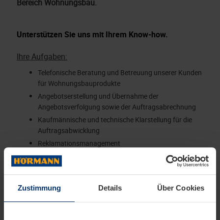
Bereich Wohnungsbau.
Unterstützen Sie uns mit Ihrem Know-how.
Ihre Aufgaben:
Telefonische Beratung und Betreuung unserer Kunden
für Wohnungsbauprodukte
Angebotserstellung und Übernahme der
Angebotsverfolgung sowie der Auftragsabrechnung
Kaufmännische und technische Klarstellung für die
Auftragsabwicklung
Reklamationsmanagement
Erarbeitung von technischen Sonderlösungen in
Absprache mit unseren Fertigungswerken
Zustimmung
Details
Über Cookies
Tragen Sie zu unserem gemeinsamen Erfolg bei.
Das bringen Sie mit: