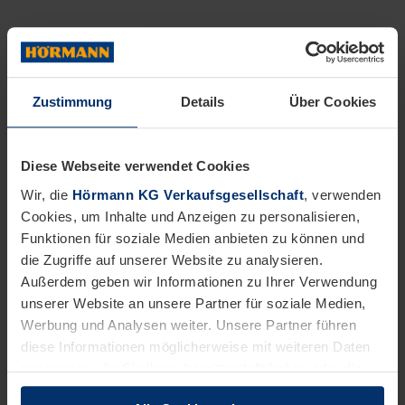
Tragen Sie zu unserem gemeinsamen Erfolg bei.
Das bringen Sie mit:
Zustimmung
Details
Über Cookies
Sie verfügen über eine abgeschlossene
Berufsausbildung als Maschinen- und
Anlagenführer:in oder vergleichbaren Abschluss oder
Diese Webseite verwendet Cookies
Sie haben eine Berufserfahrung in der Bedienung von
Wir, die
Hörmann KG Verkaufsgesellschaft
, verwenden
Maschinen und Anlagen eines Produktionsbetriebes.
Cookies, um Inhalte und Anzeigen zu personalisieren,
Sie besitzen eine schnelle Auffassungsgabe sowie
Funktionen für soziale Medien anbieten zu können und
technisches Verständnis und sind lernbereit.
die Zugriffe auf unserer Website zu analysieren.
Flexibilität, Teamfähigkeit und die Bereitschaft zur
Außerdem geben wir Informationen zu Ihrer Verwendung
Arbeit in einem Mehrschichtbetrieb runden Ihr Profil
unserer Website an unsere Partner für soziale Medien,
ab.
Dies wäre wünschenswert:
Werbung und Analysen weiter. Unsere Partner führen
diese Informationen möglicherweise mit weiteren Daten
Grundkenntnisse von Pneumatik, Hydraulik und
zusammen, die Sie ihnen bereitgestellt haben oder die
Elektropneumatik.
sie im Rahmen Ihrer Nutzung der Dienste gesammelt