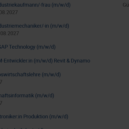
dustriekaufmann/-frau (m/w/d)
Gü
.08.2027
dustriemechaniker/-in (m/w/d)
.08.2027
/ SAP Technology (m/w/d)
IM-Entwickler:in (m/w/d) Revit & Dynamo
bswirtschaftslehre (m/w/d)
7
haftsinformatik (m/w/d)
7
troniker:in Produktion (m/w/d)