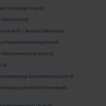
ing Technology (m/w/d)
 Cloud (m/w/d)
r:in (m/w/d) – Bereich Endmontage
:in Pulverbeschichtung (m/w/d)
e:r Maschinentechnik (m/w/d)
w/d)
chnungslegung/ Konsolidierung (m/w/d)
ntwicklung (m/w/d) mit Schwerpunkt
ertriebsinnendienst (m/w/d)