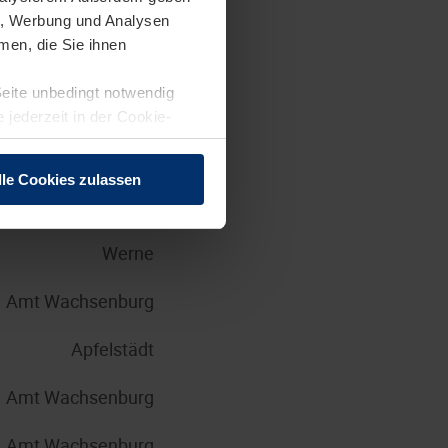
en, Werbung und Analysen
Brandis
men, die Sie ihnen
Seite unbedingt notwendig
Steinhagen
 jederzeit in der Cookie-
Großkrotzenburg
lle Cookies zulassen
Brandis
Werne
Amt Wachsenburg
Apfelstädt
Amt Wachsenburg
Amt Wachsenburg