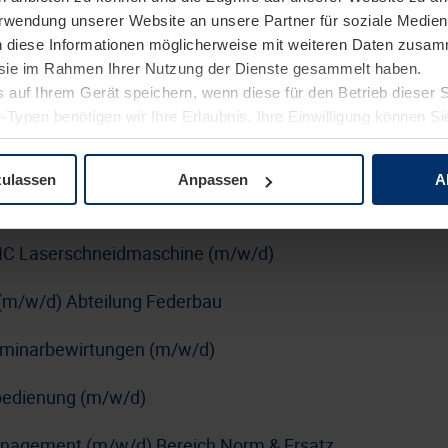
Verwendung unserer Website an unsere Partner für soziale Medi
erung (m/w/d)
n diese Informationen möglicherweise mit weiteren Daten zusam
rblatt
e sie im Rahmen Ihrer Nutzung der Dienste gesammelt haben.
 auf Ihrem Gerät speichern, wenn diese für den Betrieb dieser 
n SUSE mit DevOps-Schwerpunkt (m/w/d)
-Typen benötigen wir Ihre Erlaubnis. Ihre Einwilligung können Sie
tenschutzerklärung
unserer Website ändern oder widerrufen.
kraftfahrer:in Nahverkehr (m/w/d)
zulassen
Anpassen
A
nführer:in (m/w/d)
C Laserschneidmaschine (m/w/d)
(m/w/d) Abteilung Federbau
Seminarbewirtungen (m/w/d)
nbedienung (m/w/d)
anagement (m/w/d) Bereich Norm & Ersatz