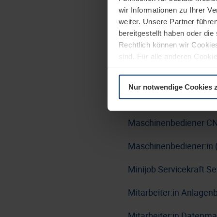
wir Informationen zu Ihrer 
Lackierer:in Nasslacki
weiter. Unsere Partner führe
Bereich Haustürlinie-Tü
bereitgestellt haben oder di
Rechtlich können wir Cookies
Linux Administrator:i
sind. Für alle anderen Cookie
Erläuterung auf der Seite
Da
LKW-Fahrer:in / Berufs
Nur notwendige Cookies 
Maschinen- und Anlage
Maschinenbediener CN
Maschinenbediener:in 
Minijob Servicekraft 
Mitarbeiter:in Anlage
Mitarbeiter:in Datenm