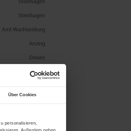
Steinhagen
Steinhagen
Amt Wachsenburg
Anzing
Dissen
Nohfelden
Steinhagen
Über Cookies
Steinhagen
Steinhagen
u personalisieren,
Steinhagen
analysieren. Außerdem geben