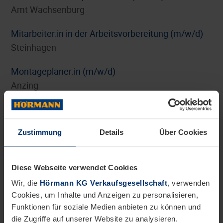
Amt Wachsenburg
Mitarbeiter:in in der Arbeitsvorbereitung (m/w/d)
Steinhagen
Montageplaner:in (m/w/d)
Anzing
Personalreferent:in Benefits und HR-Marketing
(m/w/d)
Zustimmung
Details
Über Cookies
Steinhagen
Pflichtpraktikum Internationales Digitalmarketing
Diese Webseite verwendet Cookies
(m/w/d)
Wir, die
Hörmann KG Verkaufsgesellschaft
, verwenden
Steinhagen
Cookies, um Inhalte und Anzeigen zu personalisieren,
Funktionen für soziale Medien anbieten zu können und
Pflichtpraktikum oder Werkstudententätigkeit
die Zugriffe auf unserer Website zu analysieren.