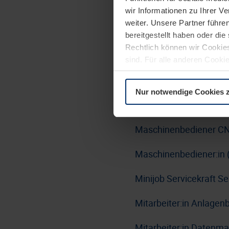
wir Informationen zu Ihrer 
Lackierer:in Nasslacki
weiter. Unsere Partner führe
Bereich Haustürlinie-Tü
bereitgestellt haben oder di
Rechtlich können wir Cookies
Linux Administrator:i
sind. Für alle anderen Cookie
Erläuterung auf der Seite
Da
LKW-Fahrer:in / Berufs
Nur notwendige Cookies 
Maschinen- und Anlage
Maschinenbediener CN
Maschinenbediener:in 
Minijob Servicekraft 
Mitarbeiter:in Anlage
Mitarbeiter:in Datenm