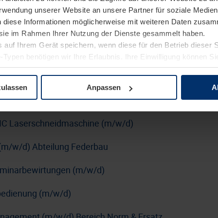
Verwendung unserer Website an unsere Partner für soziale Medi
erung (m/w/d)
n diese Informationen möglicherweise mit weiteren Daten zusam
rblatt
e sie im Rahmen Ihrer Nutzung der Dienste gesammelt haben.
 auf Ihrem Gerät speichern, wenn diese für den Betrieb dieser 
n SUSE mit DevOps-Schwerpunkt (m/w/d)
-Typen benötigen wir Ihre Erlaubnis. Ihre Einwilligung können Sie
tenschutzerklärung
unserer Website ändern oder widerrufen.
kraftfahrer:in Nahverkehr (m/w/d)
zulassen
Anpassen
A
nführer:in (m/w/d)
C Laserschneidmaschine (m/w/d)
(m/w/d) Abteilung Federbau
Seminarbewirtungen (m/w/d)
nbedienung (m/w/d)
anagement (m/w/d) Bereich Norm & Ersatz