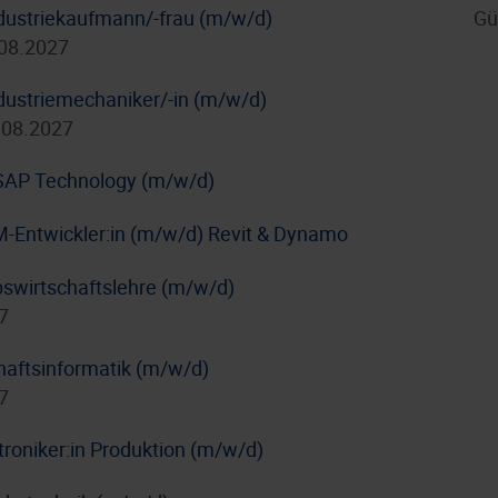
dustriekaufmann/-frau (m/w/d)
Gü
.08.2027
dustriemechaniker/-in (m/w/d)
.08.2027
/ SAP Technology (m/w/d)
IM-Entwickler:in (m/w/d) Revit & Dynamo
bswirtschaftslehre (m/w/d)
7
haftsinformatik (m/w/d)
7
troniker:in Produktion (m/w/d)