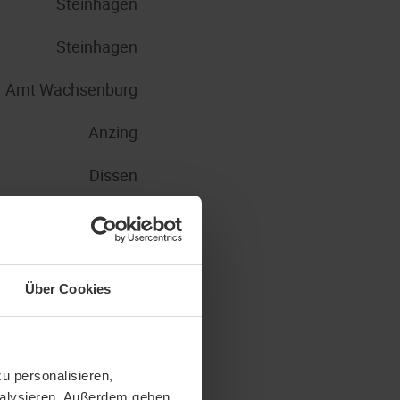
Steinhagen
Steinhagen
Amt Wachsenburg
Anzing
Dissen
Nohfelden
Steinhagen
Über Cookies
Steinhagen
Steinhagen
u personalisieren,
Steinhagen
analysieren. Außerdem geben