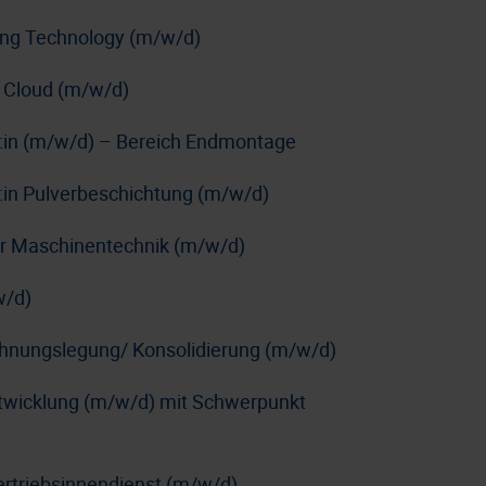
ing Technology (m/w/d)
 Cloud (m/w/d)
r:in (m/w/d) – Bereich Endmontage
:in Pulverbeschichtung (m/w/d)
e:r Maschinentechnik (m/w/d)
w/d)
chnungslegung/ Konsolidierung (m/w/d)
ntwicklung (m/w/d) mit Schwerpunkt
ertriebsinnendienst (m/w/d)