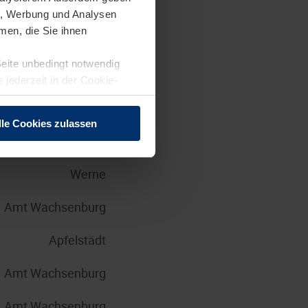
en, Werbung und Analysen
Brandis
men, die Sie ihnen
Seite unbedingt notwendig
Steinhagen
 jederzeit in der Cookie-
Großkrotzenburg
lle Cookies zulassen
Brandis
Werne
Amt Wachsenburg
Apfelstädt
Amt Wachsenburg
Amt Wachsenburg