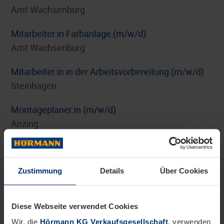
Amt Wachsenburg
Mitarbeiter:in Farbanlage (m/w/d)
Amt Wachsenburg
Mitarbeiter:in in der Arbeitsvorbereitung (m/w/d)
Steinhagen
Montageplaner:in (m/w/d)
Anzing
Personalreferent:in Benefits und HR-Marketing
(m/w/d)
Zustimmung
Details
Über Cookies
Steinhagen
Pflichtpraktikum Internationales Digitalmarketing
Diese Webseite verwendet Cookies
(m/w/d)
Wir, die
Hörmann KG Verkaufsgesellschaft
, verwenden