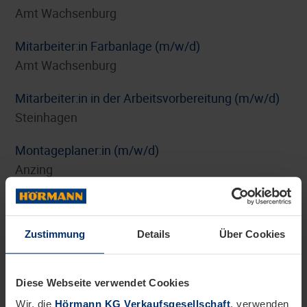
Amt Wachsenburg
Mitarbeiter:in Farbanlage (m/w/d)
Amt Wachsenburg
Mitarbeiter:in in der Arbeitsvorbereitung (m/w/d)
Steinhagen
Montageplaner:in (m/w/d)
Anzing
Personalreferent:in Benefits und HR-Marketing
(m/w/d)
Zustimmung
Details
Über Cookies
Steinhagen
Pflichtpraktikum Internationales Digitalmarketing
Diese Webseite verwendet Cookies
(m/w/d)
Wir, die
Hörmann KG Verkaufsgesellschaft
, verwenden