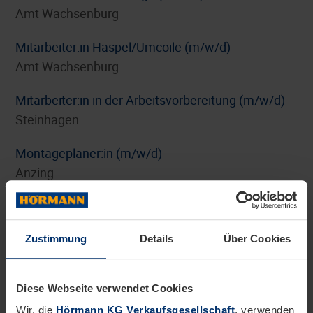
Amt Wachsenburg
Mitarbeiter:in Haspel/Umcoile (m/w/d)
Amt Wachsenburg
Mitarbeiter:in in der Arbeitsvorbereitung (m/w/d)
Steinhagen
Montageplaner:in (m/w/d)
Anzing
Personalreferent:in Benefits und HR-Marketing
(m/w/d)
Zustimmung
Details
Über Cookies
Steinhagen
Pflichtpraktikum Internationales Digitalmarketing
Diese Webseite verwendet Cookies
(m/w/d)
Wir, die
Hörmann KG Verkaufsgesellschaft
, verwenden